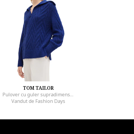
TOM TAILOR
Pulover cu guler supradimensionat, Albastru inchis
Vandut de Fashion Days