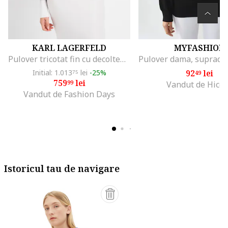
KARL LAGERFELD
MYFASHION
Pulover tricotat fin cu decolteu pe un umar, Alb/Negru
Initial: 1.013
lei
-25%
92
lei
75
49
759
lei
99
Vandut de Hicc
Vandut de Fashion Days
Istoricul tau de navigare