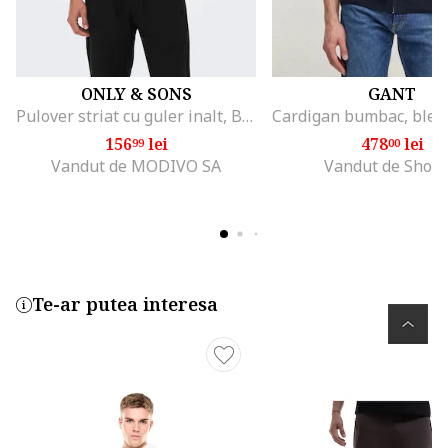
ONLY & SONS
GANT
Pulover striat cu guler inalt, Bleumarin
156
lei
478
lei
99
00
Vandut de MODIVO SA
Vandut de Shop
Te-ar putea interesa