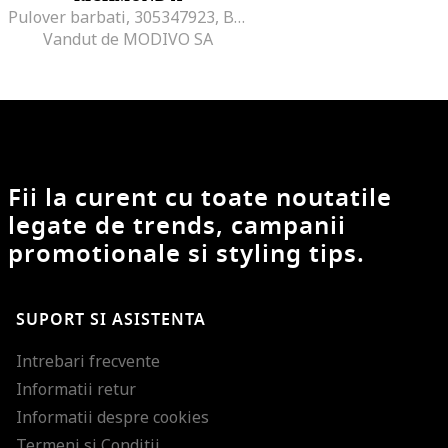
Pulover barbati, 305347923, Bumbac, Negru, Negru
Vandut de MODIVO SA
Fii la curent cu toate noutatile
legate de trends, campanii
promotionale si styling tips.
SUPORT SI ASISTENTA
Intrebari frecvente
Informatii retur
Informatii despre cookies
Termeni si Conditii