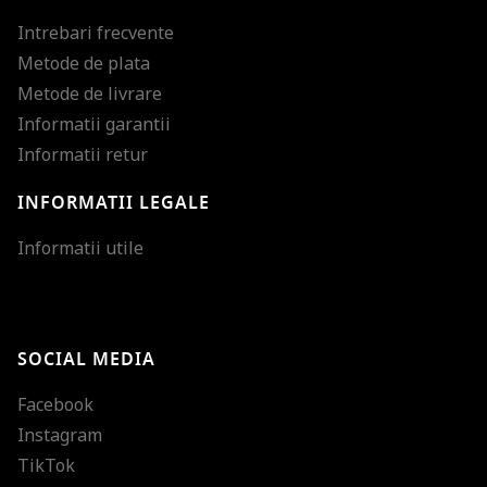
Intrebari frecvente
Metode de plata
Metode de livrare
Informatii garantii
Informatii retur
INFORMATII LEGALE
Mareste dimensiunea
Informatii utile
Micsoreaza dimensiu
Mareste spatierea tex
SOCIAL MEDIA
Micsoreaza spatierea
Facebook
Mareste inaltimea ra
Instagram
Micsoreaza inaltimea
TikTok