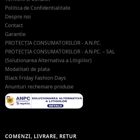
Politica de Confidentialitate
Despre noi
Contact
Garantie
PROTECŢIA CONSUMATORILOR - A.N.P.C.
PROTECŢIA CONSUMATORILOR - A.N.P.C. – SAL
(Solutionarea Alternativa a Litigiilor)
Modalitati de plata
Black Friday Fashion Days
Anunturi rechemare produse
COMENZI, LIVRARE, RETUR