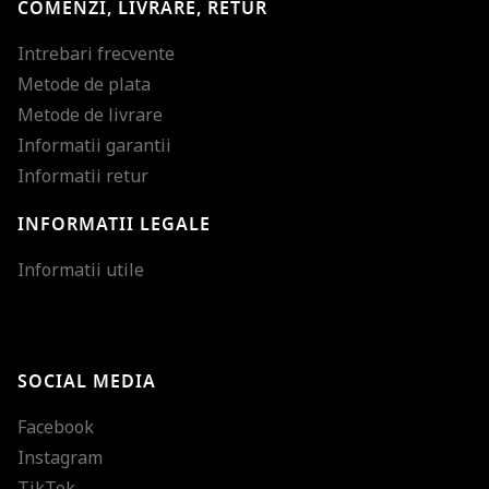
COMENZI, LIVRARE, RETUR
Intrebari frecvente
Metode de plata
Metode de livrare
Informatii garantii
Informatii retur
INFORMATII LEGALE
Mareste dimensiunea
Informatii utile
Micsoreaza dimensiu
Mareste spatierea tex
SOCIAL MEDIA
Micsoreaza spatierea
Facebook
Mareste inaltimea ra
Instagram
Micsoreaza inaltimea
TikTok