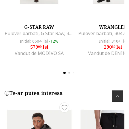
G-STAR RAW
WRANGLER
Pulover barbati, G Star Raw, 304421969, Poliamida/Viscoza/Lana, Albastru, Albastru
Initial: 660
lei
-12%
Initial: 310
lei
20
21
579
lei
290
lei
99
39
Vandut de MODIVO SA
Vandut de DENIMO
Te-ar putea interesa