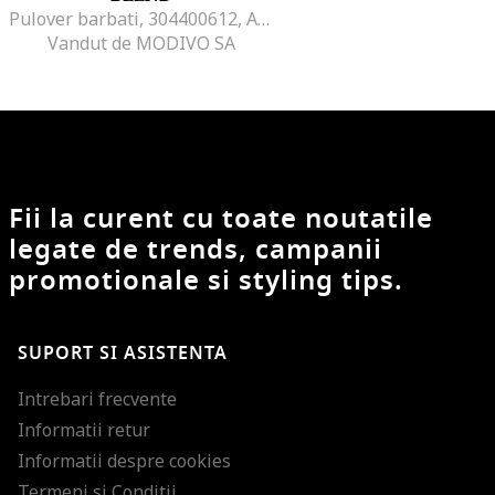
Pulover barbati, 304400612, Acril/Bumbac, Bej, Bej
Vandut de MODIVO SA
Fii la curent cu toate noutatile
legate de trends, campanii
promotionale si styling tips.
SUPORT SI ASISTENTA
Intrebari frecvente
Informatii retur
Informatii despre cookies
Termeni si Conditii