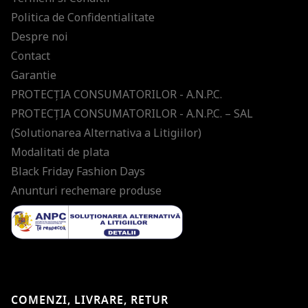
Politica de Confidentialitate
Despre noi
Contact
Garantie
PROTECŢIA CONSUMATORILOR - A.N.P.C.
PROTECŢIA CONSUMATORILOR - A.N.P.C. – SAL
(Solutionarea Alternativa a Litigiilor)
Modalitati de plata
Black Friday Fashion Days
Anunturi rechemare produse
COMENZI, LIVRARE, RETUR