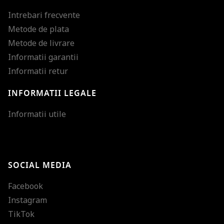
Intrebari frecvente
Metode de plata
Metode de livrare
Informatii garantii
Informatii retur
INFORMATII LEGALE
Mareste dimensiunea
Informatii utile
Micsoreaza dimensiu
Mareste spatierea tex
SOCIAL MEDIA
Micsoreaza spatierea
Facebook
Mareste inaltimea ra
Instagram
Micsoreaza inaltimea
TikTok