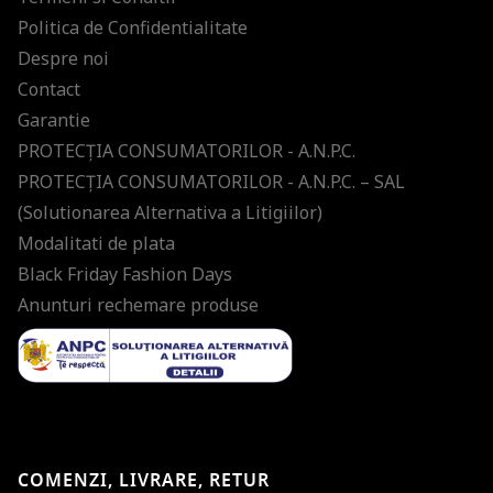
Politica de Confidentialitate
Despre noi
Contact
Garantie
PROTECŢIA CONSUMATORILOR - A.N.P.C.
PROTECŢIA CONSUMATORILOR - A.N.P.C. – SAL
(Solutionarea Alternativa a Litigiilor)
Modalitati de plata
Black Friday Fashion Days
Anunturi rechemare produse
COMENZI, LIVRARE, RETUR