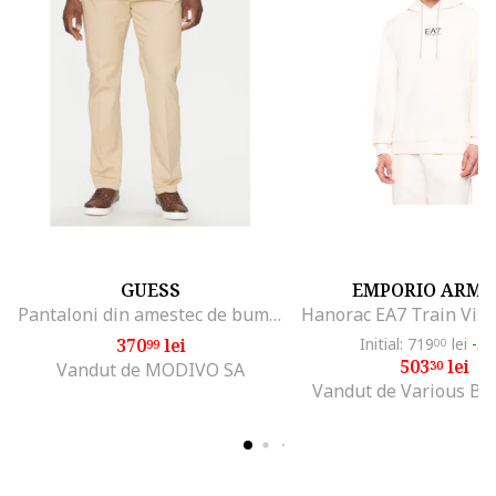
GUESS
EMPORIO ARMA
Pantaloni din amestec de bumbac cu snur in talie
370
lei
Initial: 719
lei
-3
99
00
503
lei
30
Vandut de MODIVO SA
Vandut de Various Br