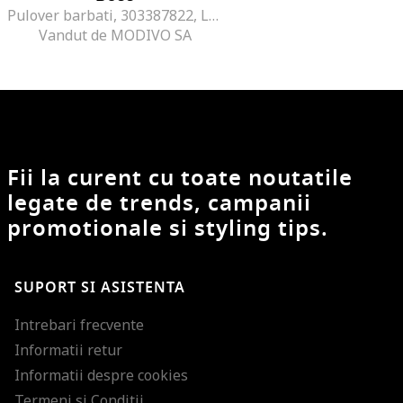
Pulover barbati, 303387822, Lana/Acril, 3XL INTL, Gri
Vandut de MODIVO SA
Fii la curent cu toate noutatile
legate de trends, campanii
promotionale si styling tips.
SUPORT SI ASISTENTA
Intrebari frecvente
Informatii retur
Informatii despre cookies
Termeni si Conditii