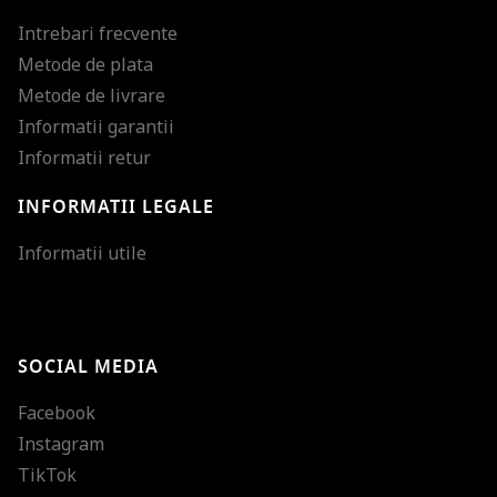
Intrebari frecvente
Metode de plata
Metode de livrare
Informatii garantii
Informatii retur
INFORMATII LEGALE
Mareste dimensiunea
Informatii utile
Micsoreaza dimensiu
Mareste spatierea tex
SOCIAL MEDIA
Micsoreaza spatierea
Facebook
Mareste inaltimea ra
Instagram
Micsoreaza inaltimea
TikTok