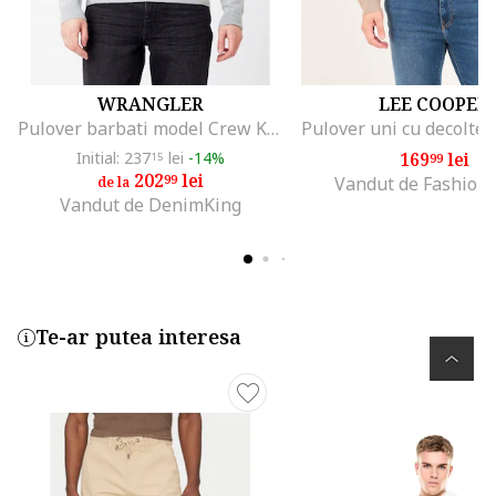
WRANGLER
LEE COOPER
Pulover barbati model Crew Knit, gri mediu, croiala regulata, 100% bumbac
Initial: 237
lei
-14%
169
lei
15
99
202
lei
99
Vandut de Fashion
de la
Vandut de DenimKing
Te-ar putea interesa