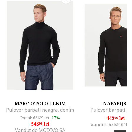
MARC O'POLO DENIM
NAPAPIJRI
Pulover barbati neagra, denim
Pulover barbati ne
Initial: 666
lei
-17%
449
lei
99
99
548
lei
99
Vandut de MODIV
Vandut de MODIVO SA