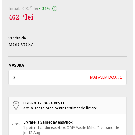
Initial:
675
lei
-
31%
20
462
lei
99
Vandut de
MODIVO SA
MASURA
S
MAI AVEM DOAR 2
LIVRARE IN:
BUCUREŞTI
Actualizeaza oras pentru estimat de livrare
Livrare la Sameday easybox
Il poti ridica din easybox OMV Vasile Milea
Incepand de
Jo, 13 Aug