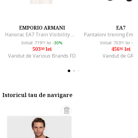
EMPORIO ARMANI
EA7
Hanorac EA7 Train Visibility M RN S 55405, Alb
Initial: 719
lei
-30%
Initial: 703
lei
-3
00
00
503
lei
456
lei
30
95
Vandut de Various Brands FD
Vandut de GRI
Istoricul tau de navigare