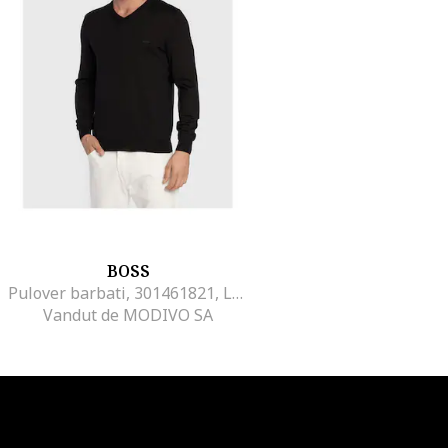
BOSS
Pulover barbati, 301461821, Lana, S INTL, Negru
Vandut de MODIVO SA