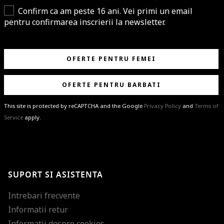
Confirm ca am peste 16 ani. Vei primi un email
pentru confirmarea inscrierii la newsletter.
OFERTE PENTRU FEMEI
OFERTE PENTRU BARBATI
This site is protected by reCAPTCHA and the Google
Privacy Policy
and
Terms of
Service
apply.
BRAVO!
Te-ai abonat cu succes la newsletter folosind adresa de e-mail
%email%
.
Ti-am pregatit noutati despre brandurile noastre, selectii exclusive si
SUPORT SI ASISTENTA
ultimele tendinte in moda!
Intrebari frecvente
Informatii retur
Informatii despre cookies