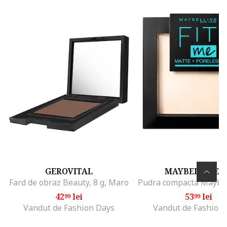
GEROVITAL
MAYBELLINE 
Fard de obraz Beauty, 8 g, Maro
42
lei
53
lei
99
99
Vandut de Fashion Days
Vandut de Fashion