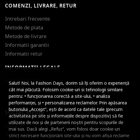
COMENZI, LIVRARE, RETUR
Intrebari frecvente
Metode de plata
Metode de livrare
Informatii garantii
Informatii retur
INFORMATII LEGALE
Mareste dimensiunea
Informatii utile
Salut! Noi, la Fashion Days, dorim să îți oferim o experiență
Micsoreaza dimensiu
cât mai plăcută. Folosim cookie-uri si tehnologii similare
pentru: • funcționarea corectă a site-ului, • analiza
Mareste spatierea tex
performanței, și • personalizarea reclamelor. Prin apăsarea
butonului „Accept”, ești de acord ca datele tale (precum
SOCIAL MEDIA
Micsoreaza spatierea
activitatea pe site și informațiile despre dispozitiv) să fie
utilizate de noi și de partenerii noștri pentru scopurile de
Facebook
Mareste inaltimea ra
mai sus. Dacă alegi „Refuz”, vom folosi doar cookie-uri
Instagram
strict necesare funcționării site-ului și nu vom afișa reclame
Micsoreaza inaltimea