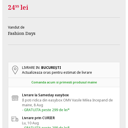
24
lei
99
Vandut de
Fashion Days
LIVRARE IN:
BUCUREŞTI
Actualizeaza oras pentru estimat de livrare
Comanda acum si primesti produsul maine
Livrare la Sameday easybox
Il poti ridica din easybox OMV Vasile Milea
Incepand de
maine, 8 Aug
- GRATUITA peste 299 de lei*
Livrare prin CURIER
Lu, 10 Aug
- GRATUITA peste 299 de lei*