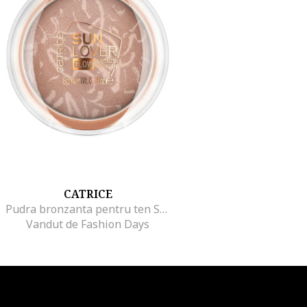
CATRICE
Pudra bronzanta pentru ten Sun Lover Glow Bronzing Powder, 8 g, Auriu
Vandut de Fashion Days