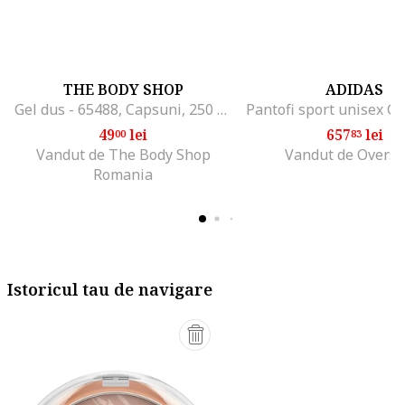
THE BODY SHOP
ADIDAS
Gel dus - 65488, Capsuni, 250 ml
49
lei
657
lei
00
83
Vandut de The Body Shop
Vandut de Overso
Romania
Istoricul tau de navigare