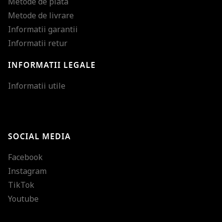
Metode de plata
Metode de livrare
Informatii garantii
Informatii retur
INFORMATII LEGALE
Mareste dimensiunea
Informatii utile
Micsoreaza dimensiu
Mareste spatierea tex
SOCIAL MEDIA
Micsoreaza spatierea
Facebook
Mareste inaltimea ra
Instagram
Micsoreaza inaltimea
TikTok
Inverseaza culorile
Youtube
Nuante de gri