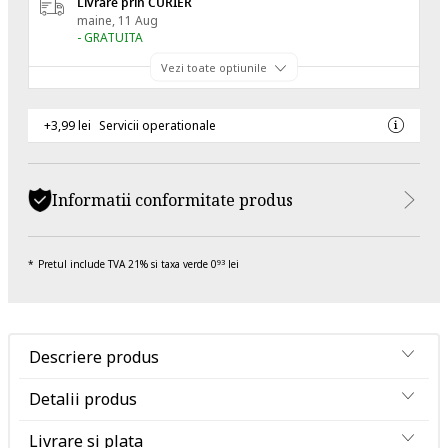
Livrare prin CURIER
maine, 11 Aug
- GRATUITA
Vezi toate optiunile
+3,99 lei
Servicii operationale
Informatii conformitate produs
Pretul include TVA 21% si taxa verde 0
lei
93
Descriere produs
Detalii produs
Livrare si plata