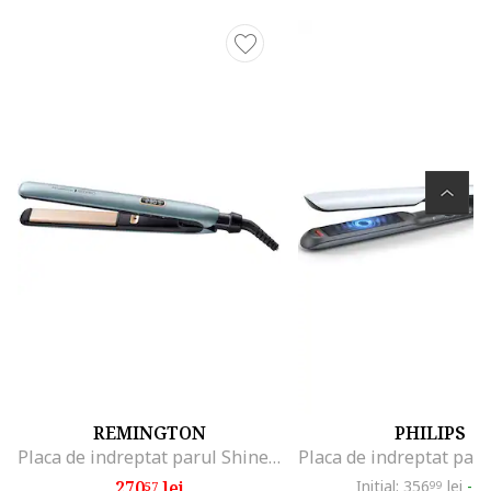
REMINGTON
PHILIPS
Placa de indreptat parul Shine Therapy PRO , 230°C, invelis ceramic superior cu ulei de argan marocan, Functie turbo boost
270
lei
Initial: 356
lei
-2
57
99