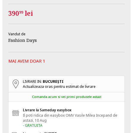
390
lei
99
Vandut de
Fashion Days
MAI AVEM DOAR 1
LIVRARE IN:
BUCUREŞTI
Actualizeaza oras pentru estimat de livrare
Comanda acum si vei primi produsele astazi
Livrare la Sameday easybox
Il poti ridica din easybox OMV Vasile Milea
Incepand de
astazi, 10 Aug
- GRATUITA