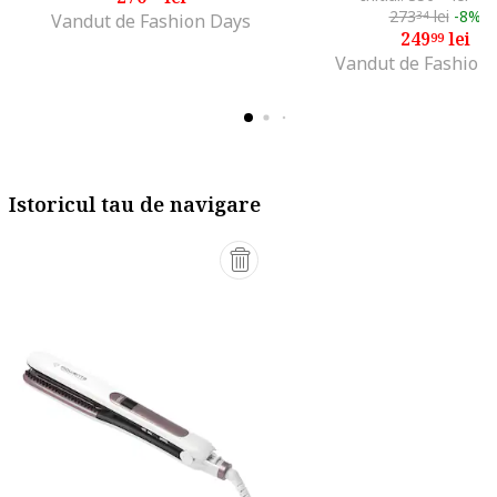
273
lei
-8%
34
Vandut de Fashion Days
249
lei
99
Vandut de Fashion
Istoricul tau de navigare