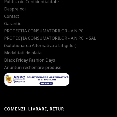
Politica de Confidentialitate
Despre noi
Contact
Garantie
PROTECŢIA CONSUMATORILOR - A.N.P.C.
PROTECŢIA CONSUMATORILOR - A.N.P.C. – SAL
(Solutionarea Alternativa a Litigiilor)
Modalitati de plata
Black Friday Fashion Days
Anunturi rechemare produse
COMENZI, LIVRARE, RETUR