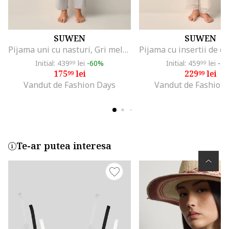
SUWEN
SUWEN
Pijama uni cu nasturi, Gri melange
Initial: 439
lei
-60%
Initial: 459
lei
-5
99
99
175
lei
229
lei
99
99
Vandut de Fashion Days
Vandut de Fashion
Te-ar putea interesa