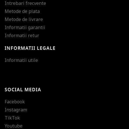
Intrebari frecvente
Metode de plata
Metode de livrare
Informatii garantii
Informatii retur
INFORMATII LEGALE
Mareste dimensiunea
Informatii utile
Micsoreaza dimensiu
Mareste spatierea tex
SOCIAL MEDIA
Micsoreaza spatierea
Facebook
Mareste inaltimea ra
Instagram
Micsoreaza inaltimea
TikTok
Inverseaza culorile
Youtube