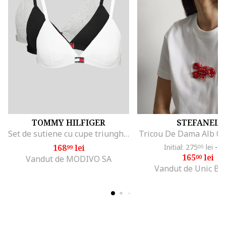
TOMMY HILFIGER
STEFANEL
Set de sutiene cu cupe triunghiulare si detaliu logo - 3 perechi, Alb/Negru/Gri melange
Tricou De Dama Alb 0
168
lei
Initial: 275
lei
-4
99
00
165
lei
00
Vandut de MODIVO SA
Vandut de Unic Br