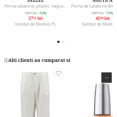
DEEZEE
NAUTICA
Perna calatorie, plastic, negru, One Size INTL
30
lei
-10%
49
lei
-15%
59
99
27
lei
42
lei
53
49
Vandut de Modivo PL
Vandut de Modivo
Alti clienti au cumparat si