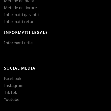
Metode de plata
Metode de livrare
Informatii garantii
Informatii retur
INFORMATII LEGALE
Mareste dimensiunea
Informatii utile
Micsoreaza dimensiu
Mareste spatierea tex
SOCIAL MEDIA
Micsoreaza spatierea
Facebook
Mareste inaltimea ra
Instagram
Micsoreaza inaltimea
TikTok
Inverseaza culorile
Youtube
Nuante de gri