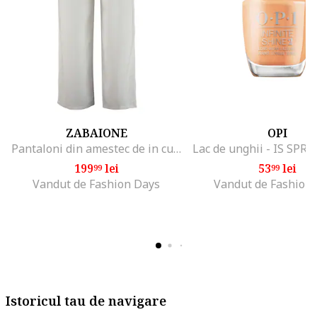
ZABAIONE
OPI
Pantaloni din amestec de in cu croiala dreapta, Alb murdar
199
lei
53
lei
99
99
Vandut de Fashion Days
Vandut de Fashion
Istoricul tau de navigare