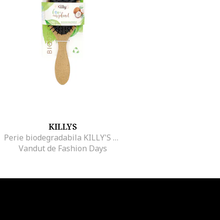
KILLYS
Perie biodegradabila KILLY'S LOVE OUR PLANET, Maro
Vandut de Fashion Days