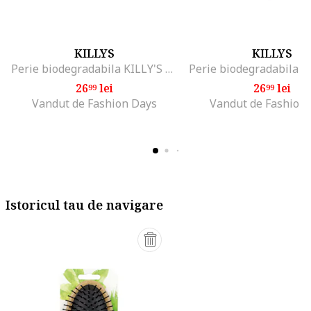
KILLYS
KILLYS
Perie biodegradabila KILLY'S LOVE OUR PLANET, Negru
26
lei
26
lei
99
99
Vandut de Fashion Days
Vandut de Fashion
Istoricul tau de navigare