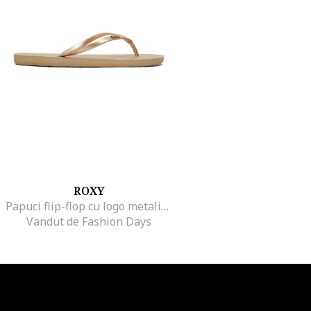
ROXY
Papuci flip-flop cu logo metalic Viva
Vandut de Fashion Days