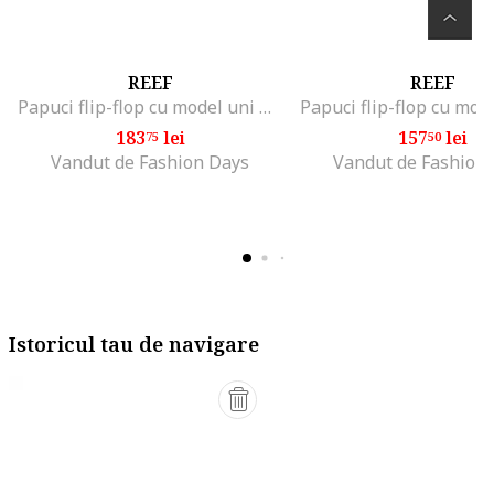
REEF
REEF
Papuci flip-flop cu model uni Bliss Nights, Maro bronz deschis
183
lei
157
lei
75
50
Vandut de Fashion Days
Vandut de Fashion
Istoricul tau de navigare