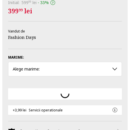
Initial:
599
lei
-
33%
99
399
lei
99
Vandut de
Fashion Days
MARIME:
Alege marime:
+3,99 lei
Servicii operationale