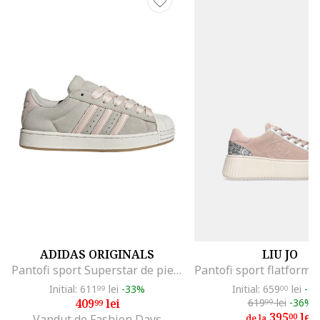
ADIDAS ORIGINALS
LIU JO
Pantofi sport Superstar de piele intoarsa, Gri deschis/Roz pastel/Caramel
Initial: 611
lei
-33%
Initial: 659
lei
-4
99
00
409
lei
619
lei
-36%
99
99
395
lei
00
Vandut de Fashion Days
de la