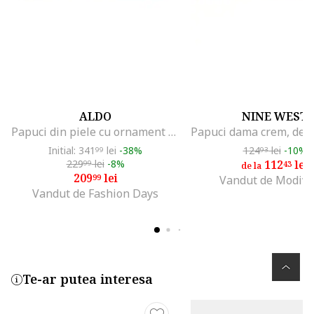
ALDO
NINE WEST
Papuci din piele cu ornament metalic Khali, Auriu/Maro inchis
Initial: 341
lei
-38%
124
lei
-10%
99
93
229
lei
-8%
112
lei
99
43
de la
209
lei
99
Vandut de Modivo
Vandut de Fashion Days
Te-ar putea interesa