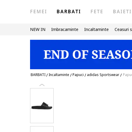
FEMEI
BARBATI
FETE
BAIETI
NEW IN
Imbracaminte
Incaltaminte
Ceasuri s
BARBATI
/
Incaltaminte
/
Papuci
/
adidas Sportswear
/
Papuc