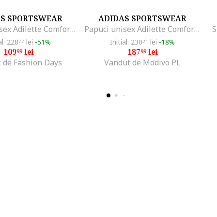
AS SPORTSWEAR
ADIDAS SPORTSWEAR
Papuci unisex Adilette Comfort, Negru
Papuci unisex Adilette Comfort, Negru stins
S
al: 228
lei
-51%
Initial: 230
lei
-18%
77
21
109
lei
187
lei
99
99
 de Fashion Days
Vandut de Modivo PL