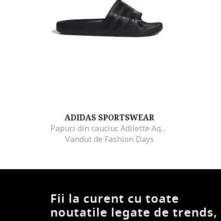
ADIDAS SPORTSWEAR
Papuci din cauciuc Adilette Aqua, Negru
Vandut de Fashion Days
Fii la curent cu toate
noutatile legate de trends,