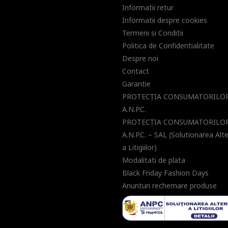
Informatii retur
Informatii despre cookies
Termeni si Conditii
Politica de Confidentialitate
Despre noi
Contact
Garantie
PROTECŢIA CONSUMATORILOR
A.N.P.C.
PROTECŢIA CONSUMATORILOR
A.N.P.C. – SAL (Solutionarea Alt
a Litigiilor)
Modalitati de plata
Black Friday Fashion Days
Anunturi rechemare produse