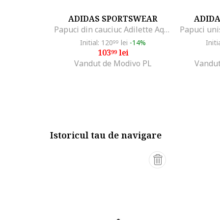
ADIDAS SPORTSWEAR
ADID
Papuci din cauciuc Adilette Aqua, Negru
Initial: 120
lei
-14%
Initi
99
103
lei
99
Vandut de Modivo PL
Vandut
Istoricul tau de navigare