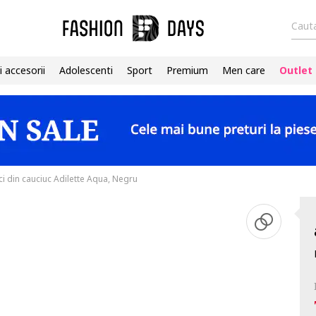
Cauta
i accesorii
Adolescenti
Sport
Premium
Men care
Outlet
i din cauciuc Adilette Aqua, Negru