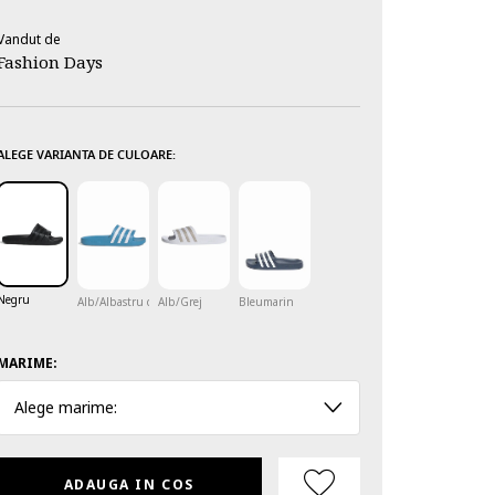
Vandut de
Fashion Days
ALEGE VARIANTA DE CULOARE:
Negru
Alb/Albastru deschis
Alb/Grej
Bleumarin
MARIME:
Alege marime:
ADAUGA IN COS