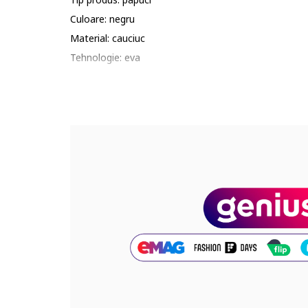
Culoare: negru
Material: cauciuc
Tehnologie: eva
Compozitie
Partea superioara: alte materiale
Material interior: alte materiale
Material talpa: alte materiale
Cod produs:
F35550
DKM1YGYBM