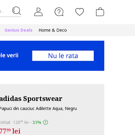
...
Genius Deals
Home & Deco
adidas Sportswear
Papuci din cauciuc Adilette Aqua, Negru
Initial:
120
lei
-
35%
99
77
lei
99