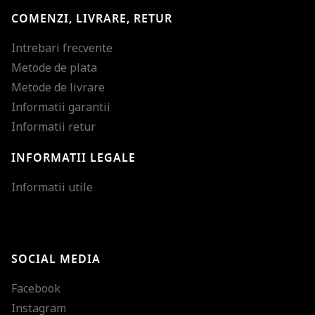
COMENZI, LIVRARE, RETUR
Intrebari frecvente
Metode de plata
Metode de livrare
Informatii garantii
Informatii retur
INFORMATII LEGALE
Mareste dimensiunea
Informatii utile
Micsoreaza dimensiu
Mareste spatierea tex
SOCIAL MEDIA
Micsoreaza spatierea
Facebook
Mareste inaltimea ra
Instagram