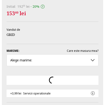
Initial:
192
lei
-
20%
00
153
lei
60
Vandut de
GRID
MARIME:
Care este masura mea?
Alege marime:
+3,99 lei
Servicii operationale