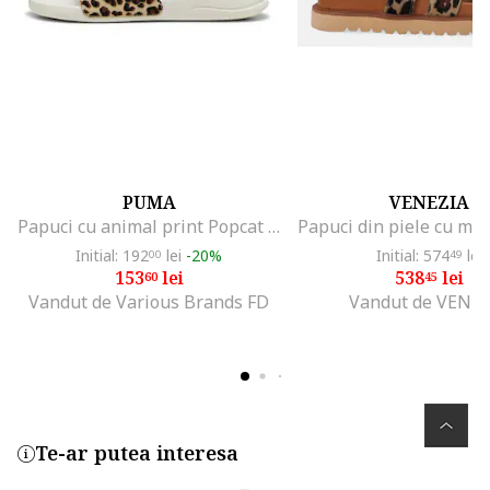
PUMA
VENEZIA
Papuci cu animal print Popcat 20 I Am The Drama, Negru/Bej
Initial: 192
lei
-20%
Initial: 574
lei
00
49
153
lei
538
lei
60
45
Vandut de Various Brands FD
Vandut de VENE
Te-ar putea interesa