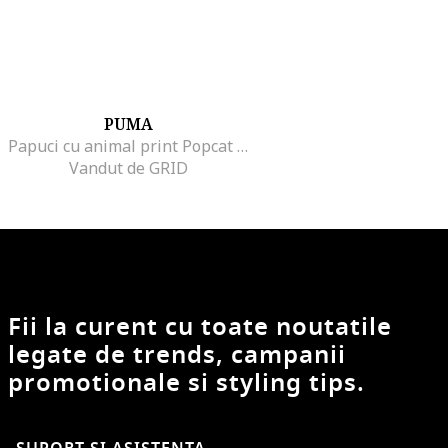
PUMA
Papuci cu animal print Popcat 20 I Am The Drama, Negru/Bej
Vandut de GRID
Fii la curent cu toate noutatile
legate de trends, campanii
promotionale si styling tips.