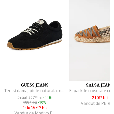
GUESS JEANS
SALSA JEANS
Tenisi dama, piele naturala, negru
Initial: 307
lei
-44%
210
lei
99
27
188
lei
-10%
48
Vandut de PB Ret
169
lei
63
de la
Vandut de Modivo PL