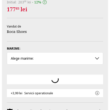
Initial:
203
lei
-
12%
98
177
lei
83
Vandut de
Roca Shoes
MARIME:
Alege marime:
+3,99 lei
Servicii operationale