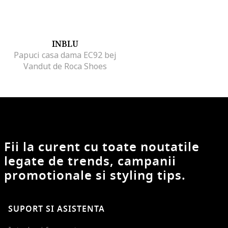
INBLU
Papuci casa dama EC92 bej
Vandut de Roca Shoes
Fii la curent cu toate noutatile
legate de trends, campanii
promotionale si styling tips.
SUPORT SI ASISTENTA