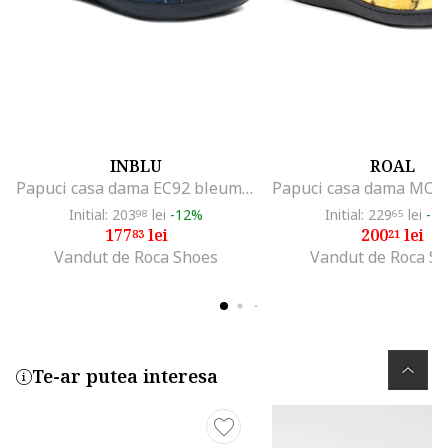
INBLU
ROAL
Papuci casa dama EC92 bleumarin
Initial: 203
lei
-12%
Initial: 229
lei
-1
98
65
177
lei
200
lei
83
21
Vandut de Roca Shoes
Vandut de Roca S
Te-ar putea interesa