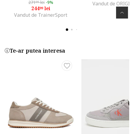
271
lei
-9%
99
Vandut de ORIGI
244
lei
99
Vandut de TrainerSport
Te-ar putea interesa