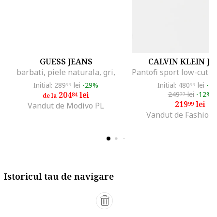
GUESS JEANS
CALVIN KLEIN J
barbati, piele naturala, gri,
Initial: 289
lei
-29%
Initial: 480
lei
-5
99
99
204
lei
249
lei
-12%
84
99
de la
219
lei
99
Vandut de Modivo PL
Vandut de Fashion
Istoricul tau de navigare