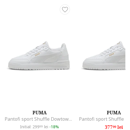
PUMA
PUMA
Pantofi sport Shuffle Dowtown de piele ecologica, Alb
Initial: 299
lei
-18%
377
lei
99
99