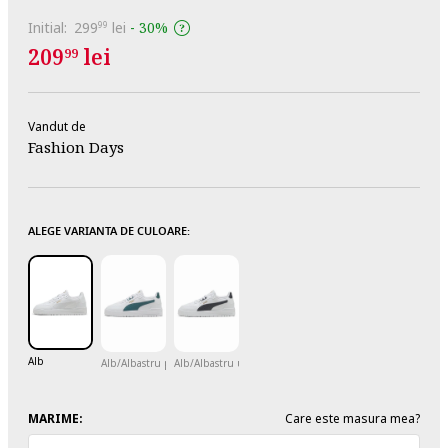
Initial:
299
lei
-
30%
99
209
lei
99
Vandut de
Fashion Days
ALEGE VARIANTA DE CULOARE:
Alb
Alb/Albastru petrol
Alb/Albastru ultramarin
MARIME:
Care este masura mea?