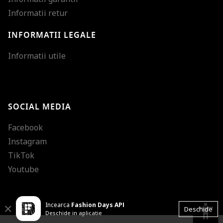
Informatii retur
INFORMATII LEGALE
Mareste dimensiunea
Informatii utile
Micsoreaza dimensiu
Mareste spatierea tex
SOCIAL MEDIA
Micsoreaza spatierea
Facebook
Mareste inaltimea ra
Instagram
Micsoreaza inaltimea
TikTok
Inverseaza culorile
Youtube
Nuante de gri
Incearca
Fashion Days APP
Cursor mare
accessibility
Close
Deschide
Deschide in aplicatie