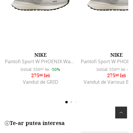
NIKE
NIKE
Pantofi Sport W PHOENIX Waffle-FD2196-001
Initial: 550
lei
-50%
Initial: 550
lei
-5
00
00
275
lei
275
lei
00
00
Vandut de GRID
Vandut de Various Br
Te-ar putea interesa