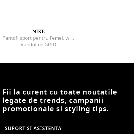
NIKE
Pantofi sport pentru Femei, w phoenix waffle, FD2196-001, Bej, Bej
Vandut de GRID
Fii la curent cu toate noutatile
legate de trends, campanii
promotionale si styling tips.
SUPORT SI ASISTENTA