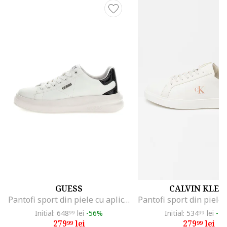
GUESS
CALVIN KLEI
Pantofi sport din piele cu aplicatie logo, Alb/Negru
Initial: 648
lei
-56%
Initial: 534
lei
-4
99
99
279
lei
279
lei
99
99