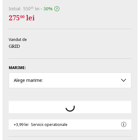
Initial:
550
lei
-
50%
00
275
lei
00
Vandut de
GRID
MARIME:
Alege marime:
+3,99 lei
Servicii operationale