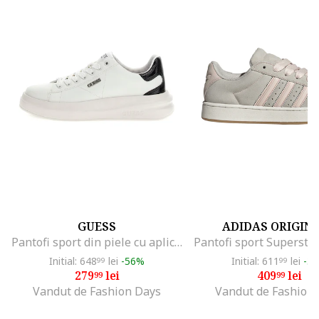
GUESS
ADIDAS ORIGIN
Pantofi sport din piele cu aplicatie logo, Alb/Negru
Initial: 648
lei
-56%
Initial: 611
lei
-3
99
99
279
lei
409
lei
99
99
Vandut de Fashion Days
Vandut de Fashion