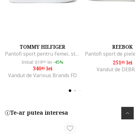
TOMMY HILFIGER
REEBOK
Pantofi sport pentru Femei, stripes platform sneaker, FW0FW08348-YBL, Bej, Bej
Initial: 619
lei
-45%
251
lei
00
65
340
lei
45
Vandut de DEBRA
Vandut de Various Brands FD
Te-ar putea interesa