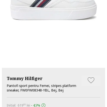
Tommy Hilfiger
Pantofi sport pentru Femei, stripes platform
sneaker, FW0FW08348-YBL, Bej, Bej
Initial:
619
lei
-
45%
00