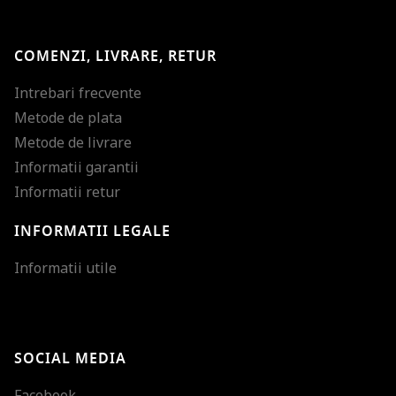
COMENZI, LIVRARE, RETUR
Intrebari frecvente
Metode de plata
Metode de livrare
Informatii garantii
Informatii retur
INFORMATII LEGALE
Mareste dimensiunea
Informatii utile
Micsoreaza dimensiu
Mareste spatierea tex
SOCIAL MEDIA
Micsoreaza spatierea
Facebook
Mareste inaltimea ra