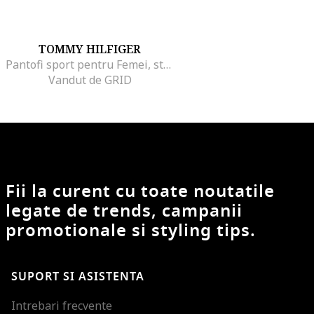
TOMMY HILFIGER
Pantofi sport pentru Femei, stripes platform sneaker, FW0FW08348-YBL, Bej, Bej
Vandut de GRID
Fii la curent cu toate noutatile
legate de trends, campanii
promotionale si styling tips.
SUPORT SI ASISTENTA
Intrebari frecvente