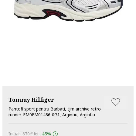
Tommy Hilfiger
Pantofi sport pentru Barbati, tjm archive retro
runner, EM0EM01486-0G1, Argintiu, Argintiu
Initial:
670
lei
-
45%
00