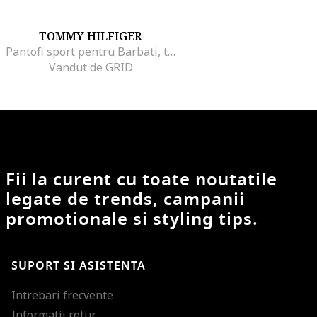
TOMMY HILFIGER
Pantofi sport pentru Barbati, tjm archive retro runner, EM0EM01486-0G1, Argintiu, Argintiu
Vandut de GRID
Fii la curent cu toate noutatile
legate de trends, campanii
promotionale si styling tips.
SUPORT SI ASISTENTA
Intrebari frecvente
Informatii retur