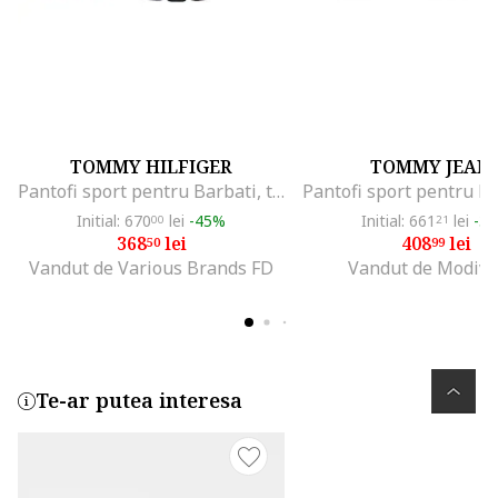
TOMMY HILFIGER
TOMMY JEAN
Pantofi sport pentru Barbati, tjm archive retro runner, EM0EM01486-0G1, Argintiu, Argintiu
Initial: 670
lei
-45%
Initial: 661
lei
-3
00
21
368
lei
408
lei
50
99
Vandut de Various Brands FD
Vandut de Modivo
Te-ar putea interesa