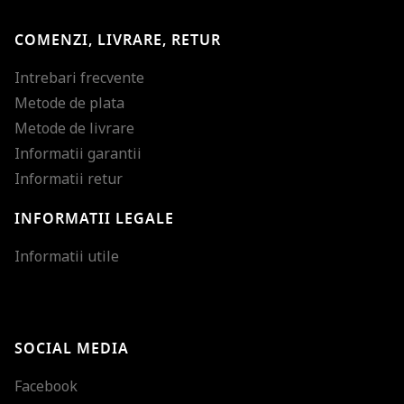
COMENZI, LIVRARE, RETUR
Intrebari frecvente
Metode de plata
Metode de livrare
Informatii garantii
Informatii retur
INFORMATII LEGALE
Mareste dimensiunea
Informatii utile
Micsoreaza dimensiu
Mareste spatierea tex
SOCIAL MEDIA
Micsoreaza spatierea
Facebook
Mareste inaltimea ra