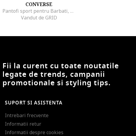
CONVERSE
Pantofi sport pentru Barbati, converse omni trainer, A13375C, Alb, Alb
Vandut de GRID
Fii la curent cu toate noutatile
legate de trends, campanii
promotionale si styling tips.
SUPORT SI ASISTENTA
Intrebari frecvente
Informatii retur
Informatii despre cookies