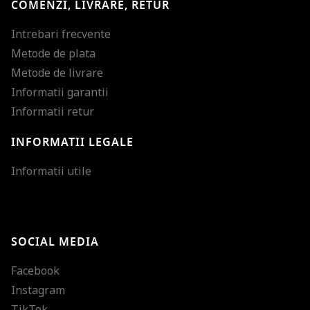
COMENZI, LIVRARE, RETUR
Intrebari frecvente
Metode de plata
Metode de livrare
Informatii garantii
Informatii retur
INFORMATII LEGALE
Mareste dimensiunea
Informatii utile
Micsoreaza dimensiu
Mareste spatierea tex
SOCIAL MEDIA
Micsoreaza spatierea
Facebook
Mareste inaltimea ra
Instagram
Micsoreaza inaltimea
TikTok