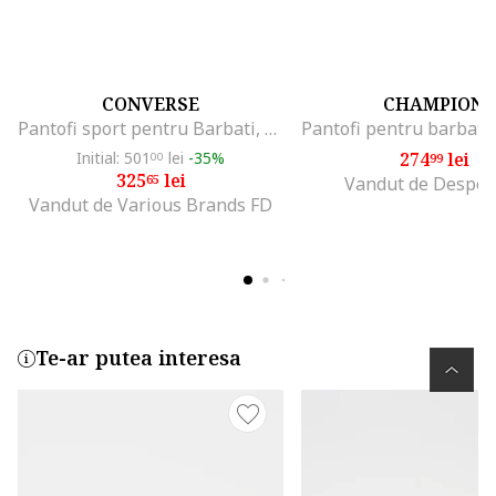
CONVERSE
CHAMPION
Pantofi sport pentru Barbati, converse omni trainer, A13375C, Alb, Alb
Initial: 501
lei
-35%
274
lei
00
99
325
lei
65
Vandut de Despor
Vandut de Various Brands FD
Te-ar putea interesa