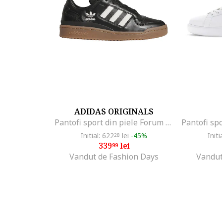
ADIDAS ORIGINALS
Pantofi sport din piele Forum Low CL, Negru
Initial: 622
lei
-45%
Initi
28
339
lei
99
Vandut de Fashion Days
Vandut