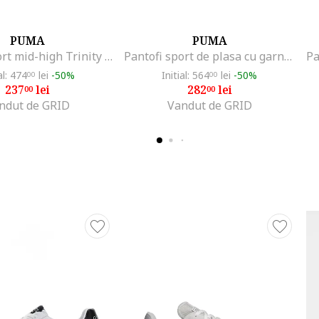
PUMA
PUMA
Pantofi sport mid-high Trinity Mid Hybrid Granola, Negru/Bej deschis
Pantofi sport de plasa cu garnituri de piele intoarsa ecologica TRC Blaze, Negru
al: 474
lei
-50%
Initial: 564
lei
-50%
00
00
237
lei
282
lei
00
00
ndut de GRID
Vandut de GRID