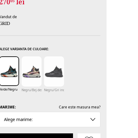
270
lei
05
Vandut de
GRID
ALEGE VARIANTA DE CULOARE:
Verde/Negru
Negru/Bej deschis
Negru/Gri inchis
MARIME:
Care este masura mea?
Alege marime: