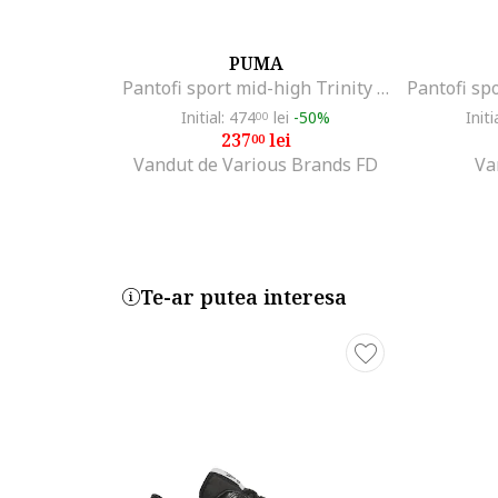
PUMA
Pantofi sport mid-high Trinity Mid Hybrid Granola, Negru/Bej deschis
Initial: 474
lei
-50%
Initi
00
237
lei
00
Vandut de Various Brands FD
Va
Te-ar putea interesa