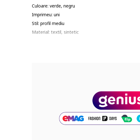
Culoare: verde, negru
Imprimeu: uni
Stil: profil mediu
Material: textil, sintetic
Varf: rotund
Detalii: aspect contrastant
Sistem inchidere: siret
Compozitie
Partea superioara: textil, alte materiale
Material interior: textil
Material talpa: alte materiale
Cod produs:
392327-05_221593