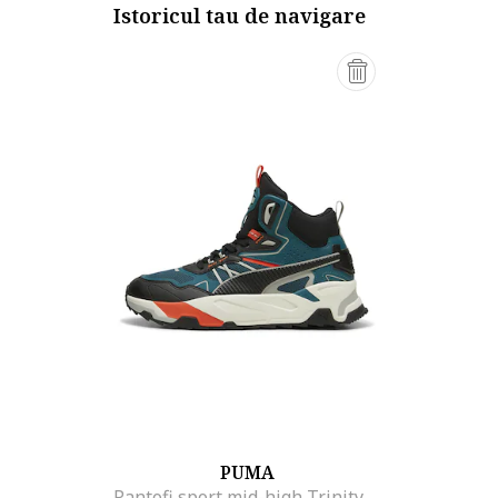
Istoricul tau de navigare
PUMA
Pantofi sport mid-high Trinity Mid Hybrid Granola, Verde/Negru