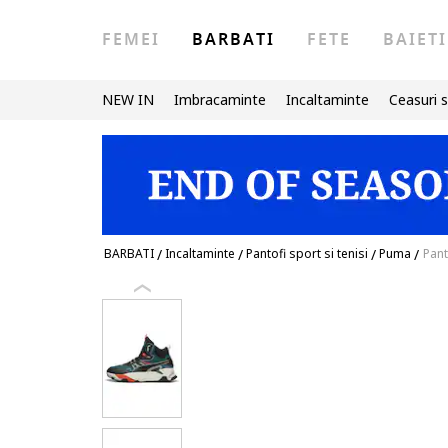
FEMEI
BARBATI
FETE
BAIETI
NEW IN
Imbracaminte
Incaltaminte
Ceasuri s
BARBATI
/
Incaltaminte
/
Pantofi sport si tenisi
/
Puma
/
Pant