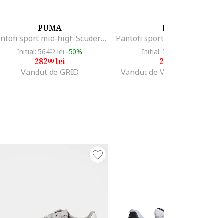
PUMA
PUMA
Pantofi sport mid-high Scuderia Ferrari Trinity, Negru/Maro nisip
Initial: 564
lei
-50%
Initial: 564
lei
-50%
00
00
282
lei
282
lei
00
00
Vandut de GRID
Vandut de Various Brands