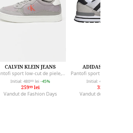
CALVIN KLEIN JEANS
ADIDAS ORIGINALS
Pantofi sport low-cut de piele, Gri
Initial: 480
lei
-45%
Initial: 415
lei
-20%
99
99
259
lei
329
lei
99
99
Vandut de Fashion Days
Vandut de Fashion Days