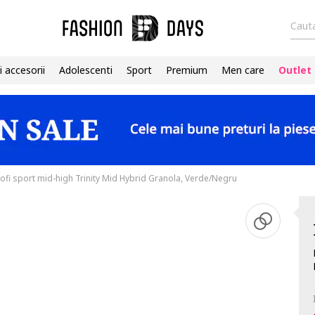
Cauta
i accesorii
Adolescenti
Sport
Premium
Men care
Outlet
ofi sport mid-high Trinity Mid Hybrid Granola, Verde/Negru