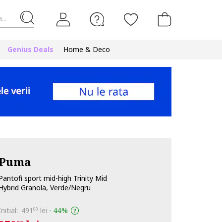
...
Genius Deals
Home & Deco
Puma
Pantofi sport mid-high Trinity Mid
Hybrid Granola, Verde/Negru
Initial:
491
lei
-
44%
00