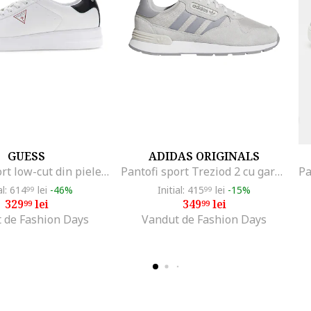
GUESS
ADIDAS ORIGINALS
Pantofi sport low-cut din piele ecologica, Alb optic
Pantofi sport Treziod 2 cu garnituri din piele intoarsa, Gri/Gri deschis
al: 614
lei
-46%
Initial: 415
lei
-15%
99
99
329
lei
349
lei
99
99
 de Fashion Days
Vandut de Fashion Days