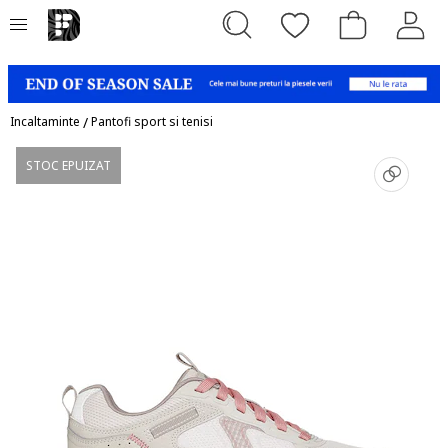
Incaltaminte
/
Pantofi sport si tenisi
STOC EPUIZAT