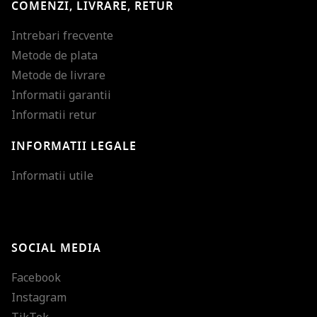
COMENZI, LIVRARE, RETUR
Intrebari frecvente
Metode de plata
Metode de livrare
Informatii garantii
Informatii retur
INFORMATII LEGALE
Mareste dimensiunea
Informatii utile
Micsoreaza dimensiu
Mareste spatierea tex
SOCIAL MEDIA
Micsoreaza spatierea
Facebook
Mareste inaltimea ra
Instagram
Micsoreaza inaltimea