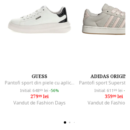
GUESS
ADIDAS ORIGIN
Pantofi sport din piele cu aplicatie logo, Alb/Negru
Initial: 648
lei
-56%
Initial: 611
lei
-4
99
99
279
lei
359
lei
99
99
Vandut de Fashion Days
Vandut de Fashion