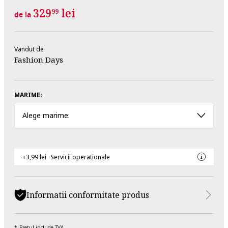
329
lei
99
de la
Vandut de
Fashion Days
MARIME:
Alege marime:
+3,99 lei
Servicii operationale
Informatii conformitate produs
Pretul include TVA.