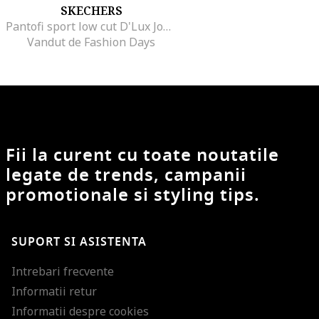
SKECHERS
Pantofi sport low cut D'Lux Journey, Gri deschis/Roz prafuit
Vandut de Fashion Days
Fii la curent cu toate noutatile
legate de trends, campanii
promotionale si styling tips.
SUPORT SI ASISTENTA
Intrebari frecvente
Informatii retur
Informatii despre cookies