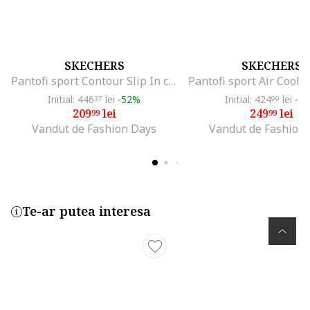
SKECHERS
SKECHERS
Pantofi sport Contour Slip In cu garnituri din piele ecologica, Alb/Coral
Initial: 446
lei
-52%
Initial: 424
lei
-4
37
99
209
lei
249
lei
99
99
Vandut de Fashion Days
Vandut de Fashion
Te-ar putea interesa