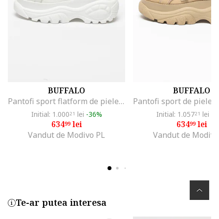
BUFFALO
BUFFALO
Pantofi sport flatform de piele cu aspect masiv Classics, Alb murdar
Initial: 1.000
lei
-36%
Initial: 1.057
lei
-3
21
21
634
lei
634
lei
99
99
Vandut de Modivo PL
Vandut de Modivo
Te-ar putea interesa