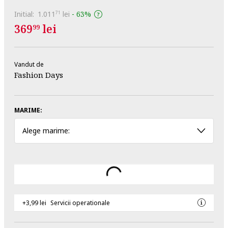
Initial:
1.011
lei
-
63%
71
369
lei
99
Vandut de
Fashion Days
MARIME:
Alege marime:
+3,99 lei
Servicii operationale