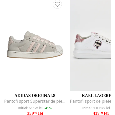
ADIDAS ORIGINALS
KARL LAGERFE
Pantofi sport Superstar de piele intoarsa, Gri deschis/Roz pastel/Caramel
Initial: 611
lei
-41%
Initial: 1.071
lei
-6
99
99
359
lei
419
lei
99
99