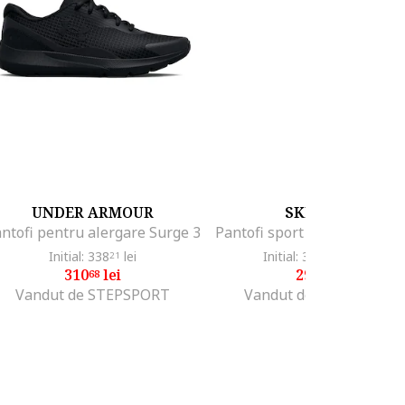
UNDER ARMOUR
SKECHERS
ntofi pentru alergare Surge 3
Initial: 338
lei
Initial: 372
lei
-19%
21
99
310
lei
299
lei
68
00
Vandut de STEPSPORT
Vandut de escape sport