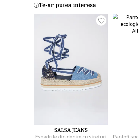
Te-ar putea interesa
SALSA JEANS
Espadrile din denim cu sireturi