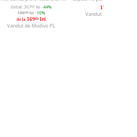
Initial: 307
lei
-44%
176
lei
99
99
188
lei
-10%
48
Vandut de Modivo PL
169
lei
63
de la
Vandut de Modivo PL