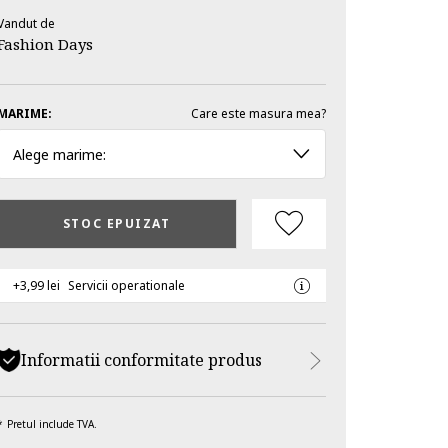
Vandut de
Fashion Days
MARIME:
Care este masura mea?
Alege marime:
STOC EPUIZAT
+3,99 lei
Servicii operationale
Informatii conformitate produs
Pretul include TVA.