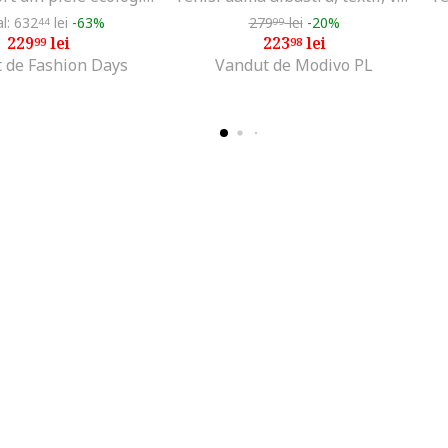
al: 632
lei
-63%
279
lei
-20%
44
99
229
lei
223
lei
99
98
 de Fashion Days
Vandut de Modivo PL