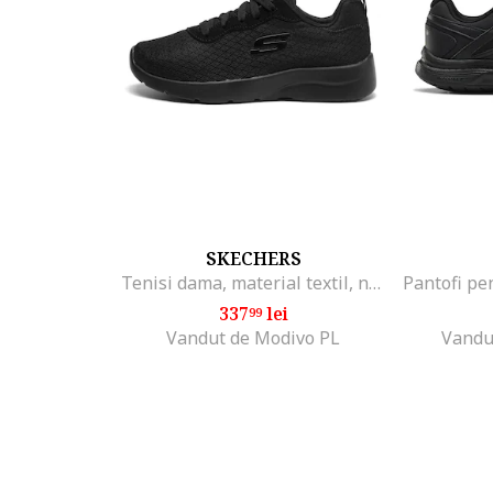
SKECHERS
Tenisi dama, material textil, negru, confortabili,
337
lei
99
Vandut de Modivo PL
Vandu