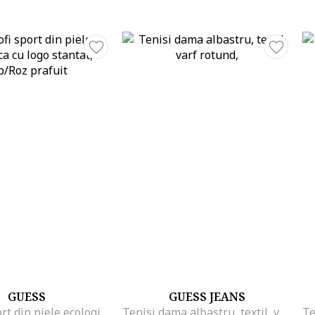
GUESS
GUESS JEANS
Pantofi sport din piele ecologica cu logo stantat, Alb/Roz prafuit
Tenisi dama albastru, textil, varf rotund,