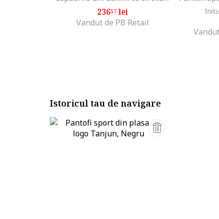
236
lei
Initi
57
Vandut de PB Retail
Vandut
Istoricul tau de navigare