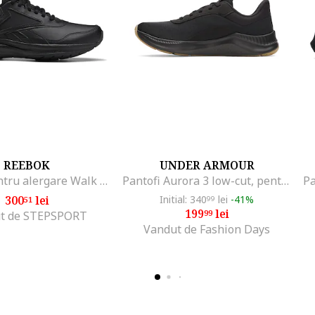
REEBOK
UNDER ARMOUR
Pantofi pentru alergare Walk Ultra 7.0 DMX MAX, Negru
Pantofi Aurora 3 low-cut, pentru antrenament, Negru/Gri antracit
Pa
300
lei
Initial: 340
lei
-41%
51
99
199
lei
99
t de STEPSPORT
Vandut de Fashion Days