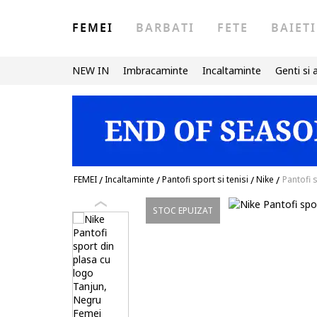
FEMEI
BARBATI
FETE
BAIETI
NEW IN
Imbracaminte
Incaltaminte
Genti si 
FEMEI
/
Incaltaminte
/
Pantofi sport si tenisi
/
Nike
/
Pantofi 
STOC EPUIZAT