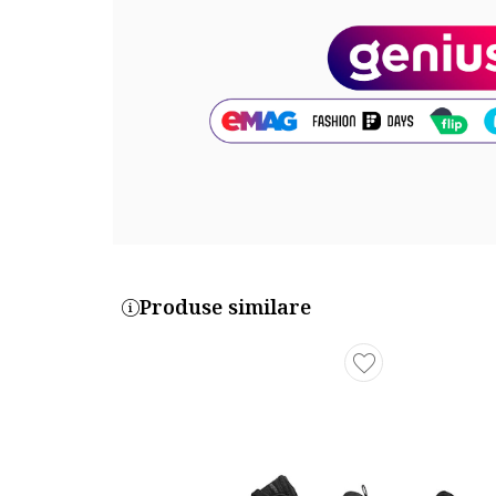
Cod produs:
DJ6257-002
Produse similare