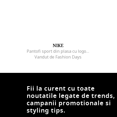
NIKE
Pantofi sport din plasa cu logo Tanjun, Negru
Vandut de Fashion Days
Fii la curent cu toate
noutatile legate de trends,
campanii promotionale si
styling tips.