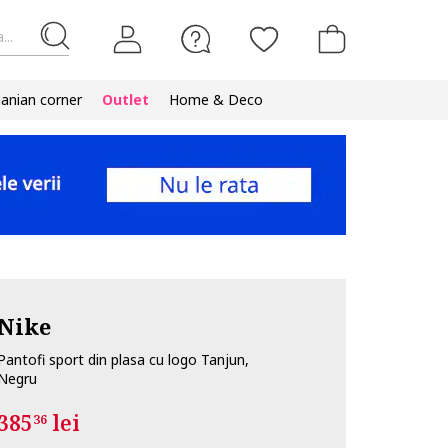
...
nian corner
Outlet
Home & Deco
Nike
Pantofi sport din plasa cu logo Tanjun,
Negru
385
lei
36