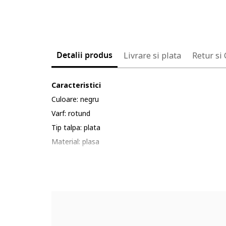
Detalii produs
Livrare si plata
Retur si
Caracteristici
Culoare: negru
Varf: rotund
Tip talpa: plata
Material: plasa
Sistem inchidere: siret
Compozitie
Partea superioara: textil, alte materiale
Material interior: textil
Material talpa: alte materiale