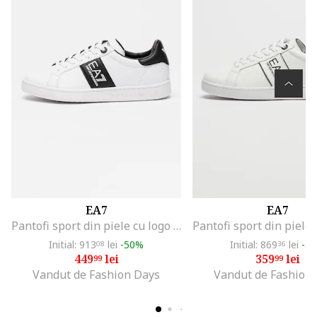
EA7
EA7
Pantofi sport din piele cu logo si model unisex, Negru/Alb optic
Initial: 913
lei
-50%
Initial: 869
lei
-5
08
36
449
lei
359
lei
99
99
Vandut de Fashion Days
Vandut de Fashion