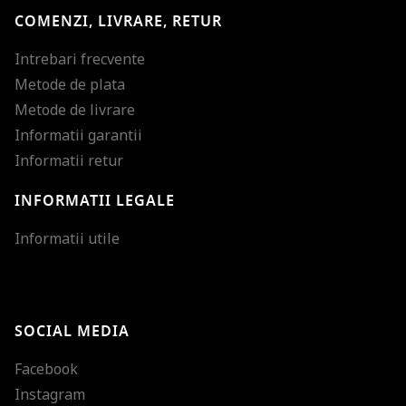
COMENZI, LIVRARE, RETUR
Intrebari frecvente
Metode de plata
Metode de livrare
Informatii garantii
Informatii retur
INFORMATII LEGALE
Mareste dimensiunea
Informatii utile
Micsoreaza dimensiu
Mareste spatierea tex
SOCIAL MEDIA
Micsoreaza spatierea
Facebook
Mareste inaltimea ra
Instagram
Micsoreaza inaltimea