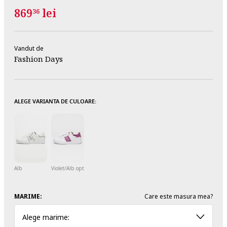
869
lei
36
Vandut de
Fashion Days
ALEGE VARIANTA DE CULOARE:
Alb
Violet/Alb optic
MARIME:
Care este masura mea?
Alege marime: