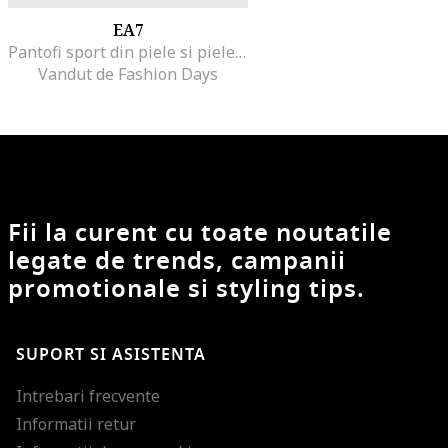
EA7
Pantofi sport din piele si piele ecologica cu detalii logo, Negru/Alb optic
Vandut de Fashion Days
Fii la curent cu toate noutatile
legate de trends, campanii
promotionale si styling tips.
SUPORT SI ASISTENTA
Intrebari frecvente
Informatii retur