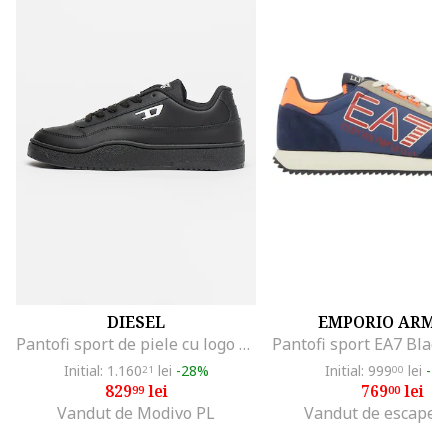
DIESEL
EMPORIO ARMA
Pantofi sport de piele cu logo Tracker, Negru
Initial: 1.160
lei
-28%
Initial: 999
lei
-2
21
00
829
lei
769
lei
99
00
Vandut de Modivo PL
Vandut de escape s