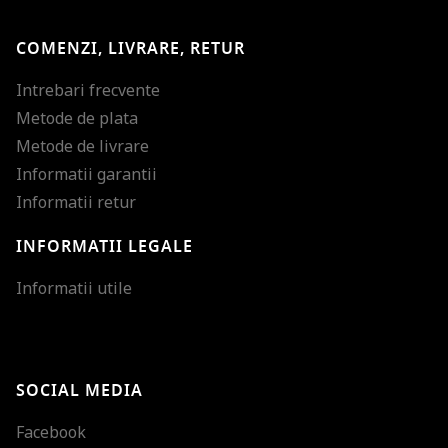
COMENZI, LIVRARE, RETUR
Intrebari frecvente
Metode de plata
Metode de livrare
Informatii garantii
Informatii retur
INFORMATII LEGALE
Mareste dimensiunea
Informatii utile
Micsoreaza dimensiu
Mareste spatierea tex
SOCIAL MEDIA
Micsoreaza spatierea
Facebook
Mareste inaltimea ra