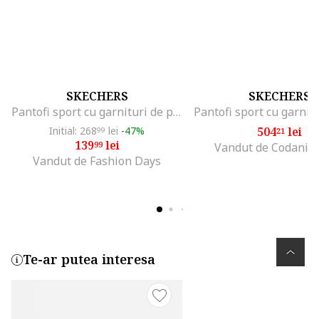
SKECHERS
SKECHERS
Pantofi sport cu garnituri de piele intoarsa ecologica, Negru
Initial: 268
lei
-47%
504
lei
99
21
139
lei
99
Vandut de Codani 
Vandut de Fashion Days
Te-ar putea interesa