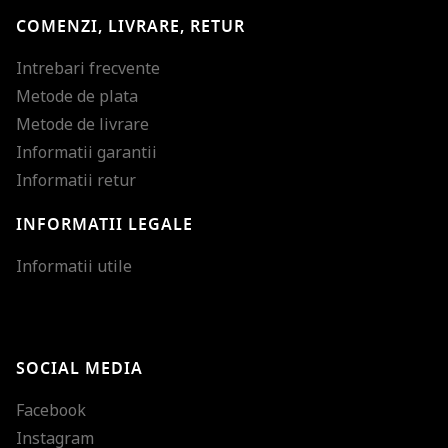
COMENZI, LIVRARE, RETUR
Intrebari frecvente
Metode de plata
Metode de livrare
Informatii garantii
Informatii retur
INFORMATII LEGALE
Mareste dimensiunea
Informatii utile
Micsoreaza dimensiu
Mareste spatierea tex
SOCIAL MEDIA
Micsoreaza spatierea
Facebook
Mareste inaltimea ra
Instagram