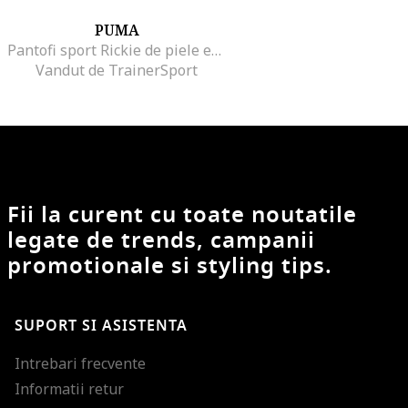
PUMA
Pantofi sport Rickie de piele ecologica cu velcro, Alb/Auriu rose
Vandut de TrainerSport
Fii la curent cu toate noutatile
legate de trends, campanii
promotionale si styling tips.
SUPORT SI ASISTENTA
Intrebari frecvente
Informatii retur