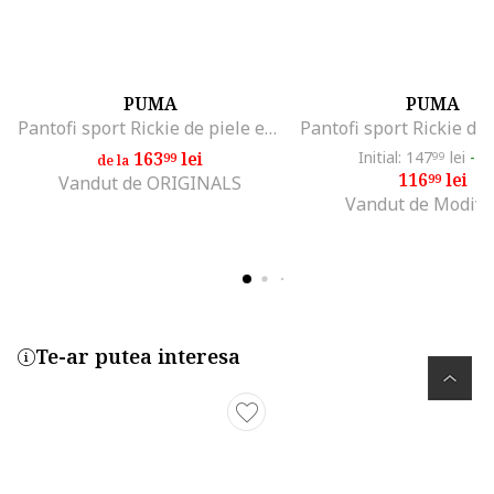
PUMA
PUMA
Pantofi sport Rickie de piele ecologica cu velcro, Alb/Auriu rose
163
lei
Initial: 147
lei
-2
99
99
de la
116
lei
99
Vandut de ORIGINALS
Vandut de Modivo
Te-ar putea interesa