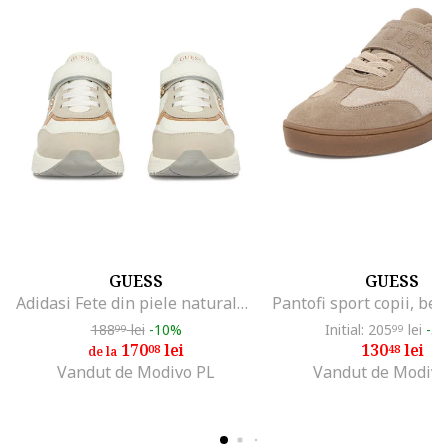
GUESS
GUESS
Adidasi Fete din piele naturala, Alb
188
lei
-10%
Initial: 205
lei
-3
99
99
170
lei
130
lei
08
48
de la
Vandut de Modivo PL
Vandut de Modivo