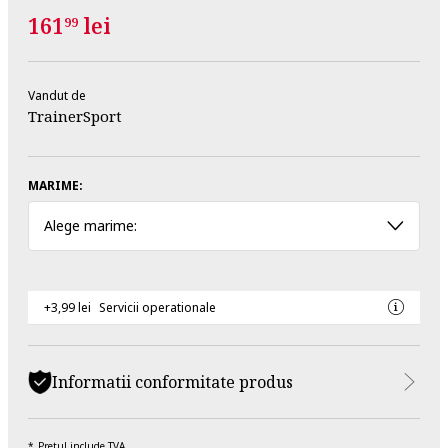
161
lei
99
Vandut de
TrainerSport
MARIME:
Alege marime:
+3,99 lei
Servicii operationale
Informatii conformitate produs
Pretul include TVA.