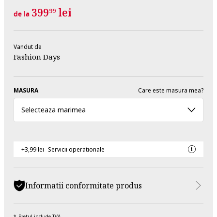
399
lei
99
de la
Vandut de
Fashion Days
MASURA
Care este masura mea?
Selecteaza marimea
+3,99 lei
Servicii operationale
Informatii conformitate produs
Pretul include TVA.