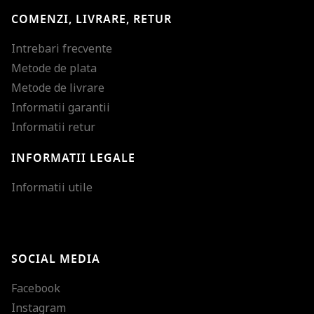
COMENZI, LIVRARE, RETUR
Intrebari frecvente
Metode de plata
Metode de livrare
Informatii garantii
Informatii retur
INFORMATII LEGALE
Mareste dimensiunea
Informatii utile
Micsoreaza dimensiu
Mareste spatierea tex
SOCIAL MEDIA
Micsoreaza spatierea
Facebook
Mareste inaltimea ra
Instagram