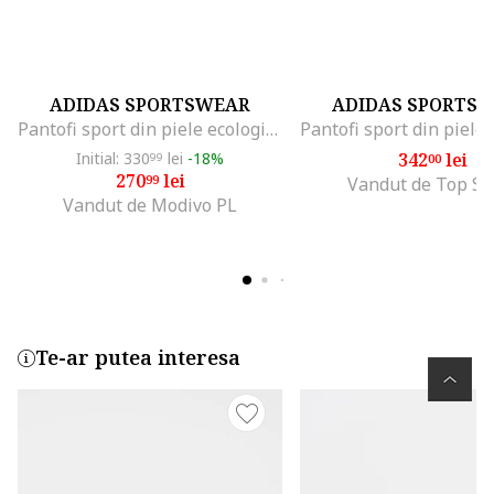
ADIDAS SPORTSWEAR
ADIDAS SPORTS
Pantofi sport din piele ecologica cu insertii din piele intoarsa Barreda, Negru/Alb optic
Initial: 330
lei
-18%
342
lei
99
00
270
lei
99
Vandut de Top Sp
Vandut de Modivo PL
Te-ar putea interesa