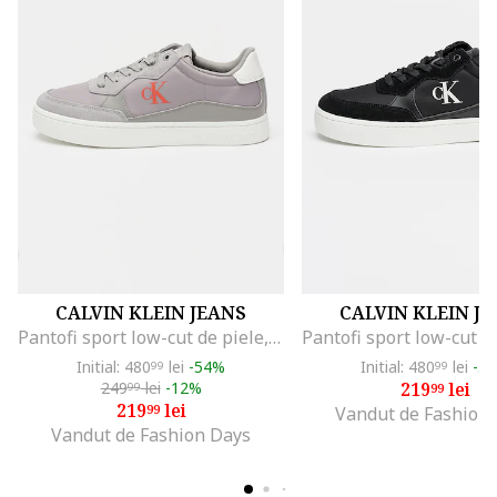
CALVIN KLEIN JEANS
CALVIN KLEIN J
Pantofi sport low-cut de piele, Gri
Initial: 480
lei
-54%
Initial: 480
lei
-5
99
99
249
lei
-12%
219
lei
99
99
219
lei
99
Vandut de Fashion
Vandut de Fashion Days