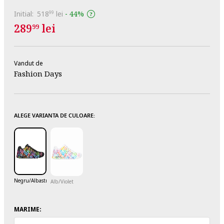
Initial:
518
lei
-
44%
99
289
lei
99
Vandut de
Fashion Days
ALEGE VARIANTA DE CULOARE:
Negru/Albastru
Alb/Violet
MARIME: