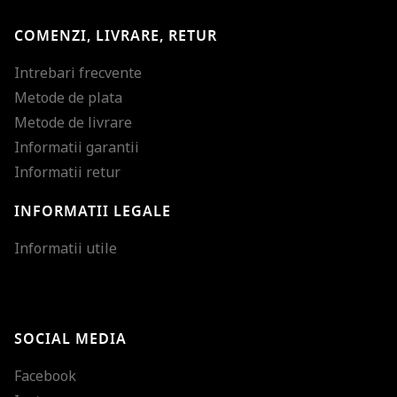
COMENZI, LIVRARE, RETUR
Intrebari frecvente
Metode de plata
Metode de livrare
Informatii garantii
Informatii retur
INFORMATII LEGALE
Mareste dimensiunea
Informatii utile
Micsoreaza dimensiu
Mareste spatierea tex
SOCIAL MEDIA
Micsoreaza spatierea
Facebook
Mareste inaltimea ra