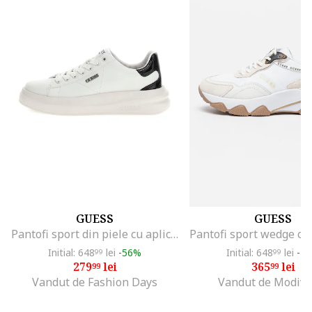
GUESS
GUESS
Pantofi sport din piele cu aplicatie logo, Alb/Negru
Initial: 648
lei
-56%
Initial: 648
lei
-4
99
99
279
lei
365
lei
99
99
Vandut de Fashion Days
Vandut de Modivo