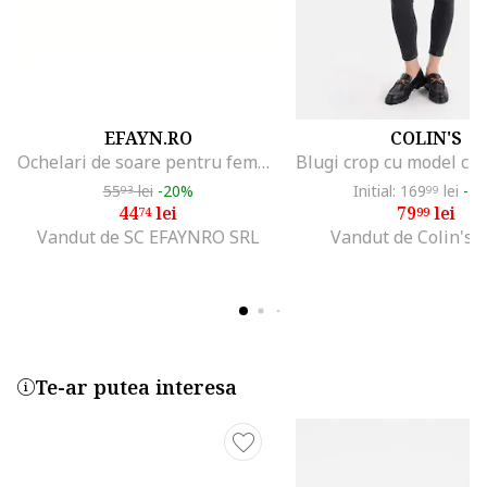
EFAYN.RO
COLIN'S
Ochelari de soare pentru femei, model pentru festival, tematica party mood on, EFAYN, Maro
55
lei
-20%
Initial: 169
lei
-5
93
99
44
lei
79
lei
74
99
Vandut de SC EFAYNRO SRL
Vandut de Colin's 
Te-ar putea interesa