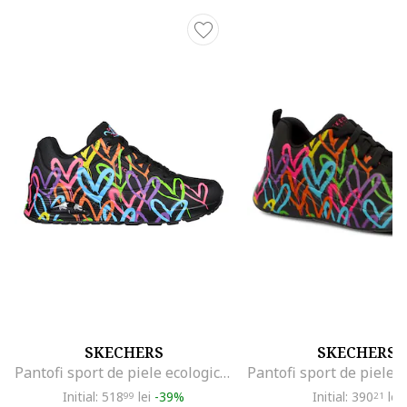
SKECHERS
SKECHERS
Pantofi sport de piele ecologica cu imprimeu contrastant Uno-Highlight Love, Negru/Albastru
Initial: 518
lei
-39%
Initial: 390
lei
99
21