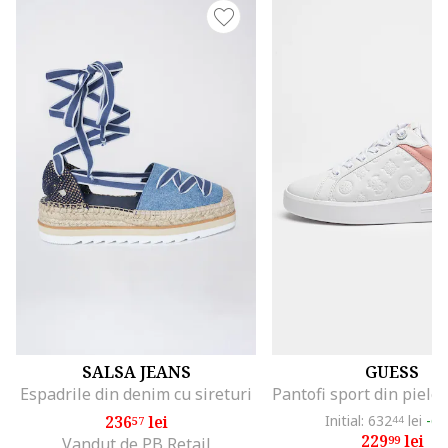
SALSA JEANS
GUESS
Espadrile din denim cu sireturi
236
lei
Initial: 632
lei
-6
57
44
229
lei
99
Vandut de PB Retail