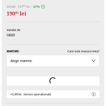
Initial:
347
lei
-
45%
00
190
lei
85
Vandut de
GRID
MARIME:
Care este masura mea?
Alege marime:
+3,99 lei
Servicii operationale