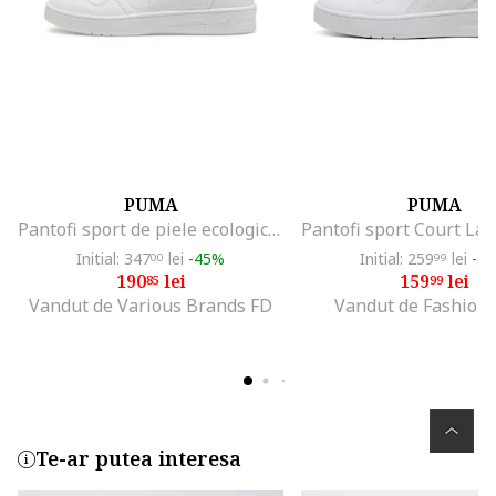
PUMA
PUMA
Pantofi sport de piele ecologica Court Classy, Alb optic
Initial: 347
lei
-45%
Initial: 259
lei
-3
00
99
190
lei
159
lei
85
99
Vandut de Various Brands FD
Vandut de Fashion
Te-ar putea interesa