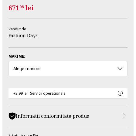
671
lei
08
Vandut de
Fashion Days
MARIME:
Alege marime:
+3,99 lei
Servicii operationale
Informatii conformitate produs
Pretul include TVA.