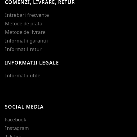
COMENZI, LIVRARE, RETUR
Intrebari frecvente
Metode de plata
Metode de livrare
Informatii garantii
Informatii retur
INFORMATII LEGALE
Mareste dimensiunea
Informatii utile
Micsoreaza dimensiu
Mareste spatierea tex
SOCIAL MEDIA
Micsoreaza spatierea
Facebook
Mareste inaltimea ra
Instagram
Micsoreaza inaltimea
TikTok