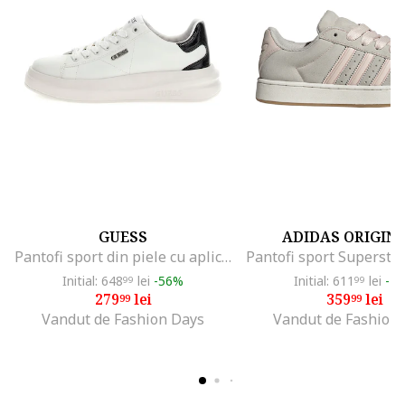
GUESS
ADIDAS ORIGIN
Pantofi sport din piele cu aplicatie logo, Alb/Negru
Initial: 648
lei
-56%
Initial: 611
lei
-4
99
99
279
lei
359
lei
99
99
Vandut de Fashion Days
Vandut de Fashion