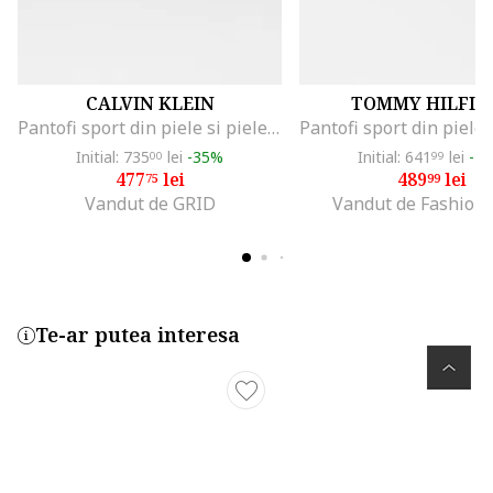
CALVIN KLEIN
TOMMY HILFIG
Pantofi sport din piele si piele ecologica, Negru stins
Initial: 735
lei
-35%
Initial: 641
lei
-2
00
99
477
lei
489
lei
75
99
Vandut de GRID
Vandut de Fashion
Te-ar putea interesa