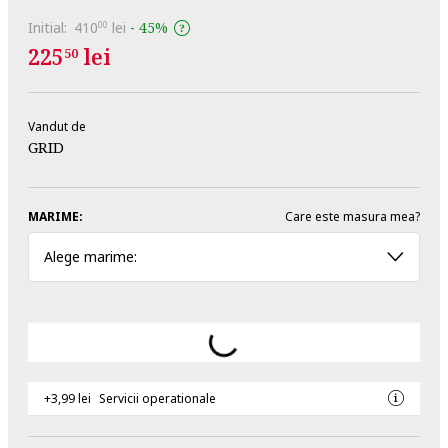
Initial:
410
lei
-
45%
00
225
lei
50
Vandut de
GRID
MARIME:
Care este masura mea?
Alege marime:
+3,99 lei
Servicii operationale