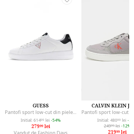
GUESS
CALVIN KLEIN J
Pantofi sport low-cut din piele ecologica, Alb optic
Initial: 614
lei
-54%
Initial: 480
lei
-5
99
99
279
lei
249
lei
-12%
99
99
219
lei
99
Vandut de Fashion Days