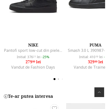
NIKE
PUMA
Pantofi sport low-cut din piele ecologica Court, Negru
Smash 3.0 L 390987-1
Initial: 376
lei
-25%
Initial: 410
lei
-1
21
19
279
lei
329
lei
99
99
Vandut de Fashion Days
Vandut de Trainer
Te-ar putea interesa