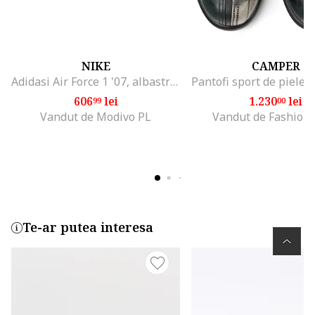
NIKE
CAMPER
Adidasi Air Force 1 '07, albastru, piele naturala
606
lei
1.230
lei
99
00
Vandut de Modivo PL
Vandut de Fashion
Te-ar putea interesa