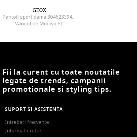
GEOX
Pantofi sport dama 304623394, Textil, Albastru, Albastru
Vandut de Modivo PL
Fii la curent cu toate noutatile
legate de trends, campanii
promotionale si styling tips.
SUPORT SI ASISTENTA
Intrebari frecvente
Informatii retur