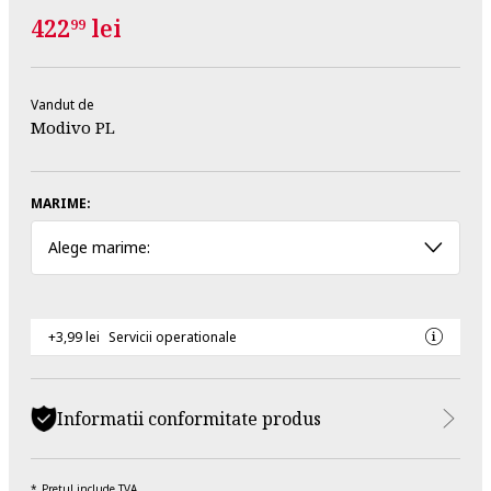
422
lei
99
Vandut de
Modivo PL
MARIME:
Alege marime:
+3,99 lei
Servicii operationale
Informatii conformitate produs
Pretul include TVA.