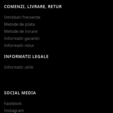
COMENZI, LIVRARE, RETUR
Intrebari frecvente
Metode de plata
Metode de livrare
Informatii garantii
Informatii retur
INFORMATII LEGALE
Mareste dimensiunea
Informatii utile
Micsoreaza dimensiu
Mareste spatierea tex
SOCIAL MEDIA
Micsoreaza spatierea
Facebook
Mareste inaltimea ra
Instagram