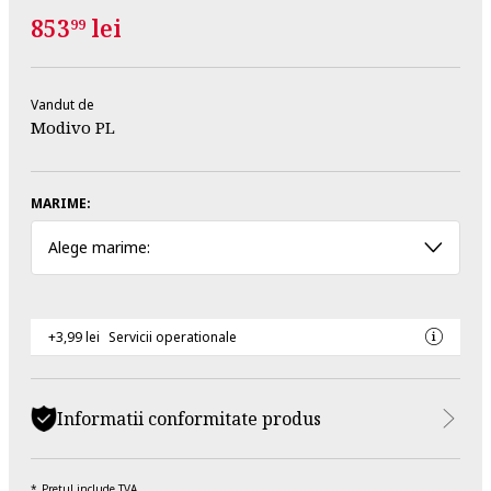
853
lei
99
Vandut de
Modivo PL
MARIME:
Alege marime:
+3,99 lei
Servicii operationale
Informatii conformitate produs
Pretul include TVA.