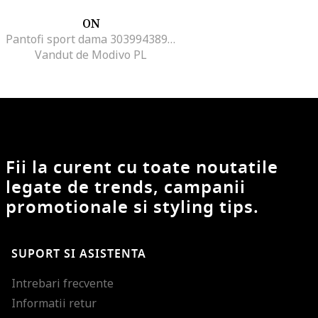
ON
Pantofi sport dama 303994389, Piele ecologica, Alb, Alb
Vandut de Modivo PL
Fii la curent cu toate noutatile
legate de trends, campanii
promotionale si styling tips.
SUPORT SI ASISTENTA
Intrebari frecvente
Informatii retur