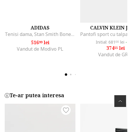
ADIDAS
CALVIN KLEIN J
Tenisi dama, Stan Smith Bonega Sh, alb
516
lei
Initial: 681
lei
-4
99
00
374
lei
55
Vandut de Modivo PL
Vandut de GRI
Te-ar putea interesa