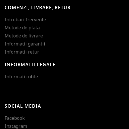
COMENZI, LIVRARE, RETUR
Intrebari frecvente
Metode de plata
Metode de livrare
Informatii garantii
Informatii retur
INFORMATII LEGALE
Mareste dimensiunea
Informatii utile
Micsoreaza dimensiu
Mareste spatierea tex
SOCIAL MEDIA
Micsoreaza spatierea
Facebook
Mareste inaltimea ra
Instagram