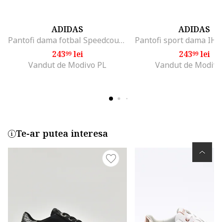
ADIDAS
ADIDAS
Pantofi dama fotbal Speedcourt, Sintetic, Negru-Alb
243
lei
243
lei
99
99
Vandut de Modivo PL
Vandut de Modivo
Te-ar putea interesa