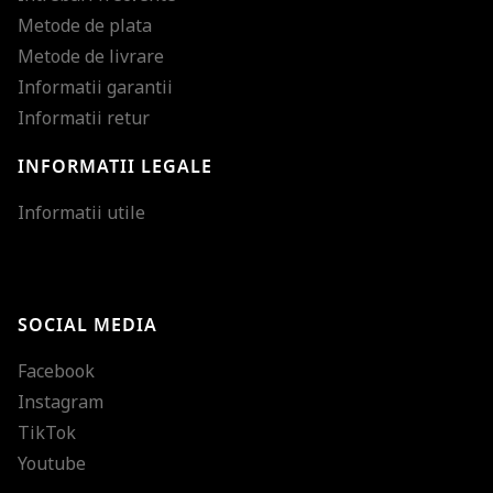
Metode de plata
Metode de livrare
Informatii garantii
Informatii retur
INFORMATII LEGALE
Mareste dimensiunea
Informatii utile
Micsoreaza dimensiu
Mareste spatierea tex
SOCIAL MEDIA
Micsoreaza spatierea
Facebook
Mareste inaltimea ra
Instagram
Micsoreaza inaltimea
TikTok
Inverseaza culorile
Youtube