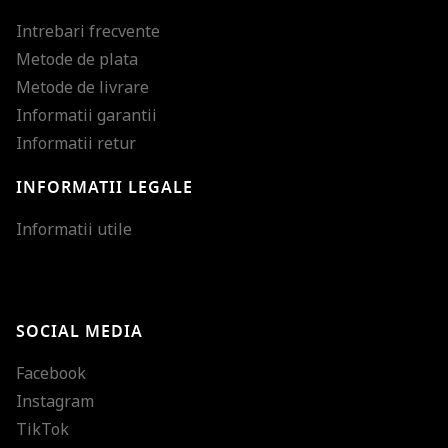
Intrebari frecvente
Metode de plata
Metode de livrare
Informatii garantii
Informatii retur
INFORMATII LEGALE
Mareste dimensiunea
Informatii utile
Micsoreaza dimensiu
Mareste spatierea tex
SOCIAL MEDIA
Micsoreaza spatierea
Facebook
Mareste inaltimea ra
Instagram
Micsoreaza inaltimea
TikTok