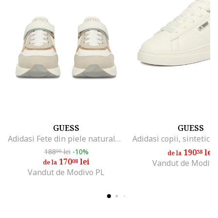
GUESS
GUESS
Adidasi Fete din piele naturala, Alb
188
lei
-10%
190
lei
99
38
de la
170
lei
08
Vandut de Modivo
de la
Vandut de Modivo PL