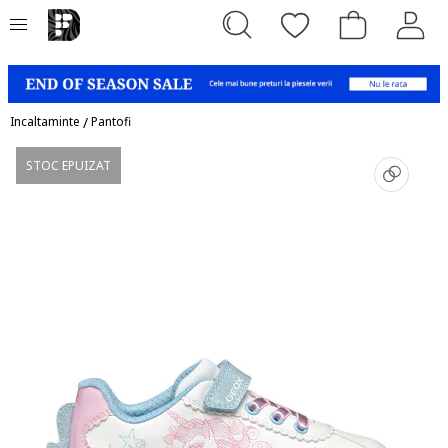
Incaltaminte
/
Pantofi
STOC EPUIZAT