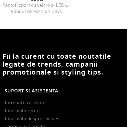
Pantofi sport cu velcro si LED-uri, Albastru prafuit/Alb murdar/Roz prafuit
Vandut de Fashion Days
Fii la curent cu toate noutatile
legate de trends, campanii
promotionale si styling tips.
SUPORT SI ASISTENTA
Intrebari frecvente
Informatii retur
Informatii despre cookies
Termeni si Conditii