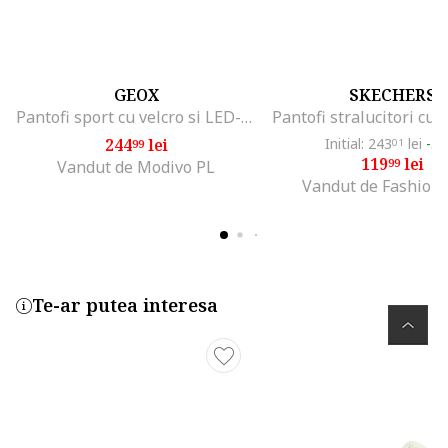
GEOX
SKECHERS
Pantofi sport cu velcro si LED-uri, Albastru prafuit/Alb murdar/Roz prafuit
244
lei
Initial: 243
lei
-5
99
01
119
lei
99
Vandut de Modivo PL
Vandut de Fashion
Te-ar putea interesa