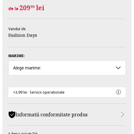
209
lei
99
de la
Vandut de
Fashion Days
MARIME:
Alege marime:
+3,99 lei
Servicii operationale
Informatii conformitate produs
Pretul include TVA.