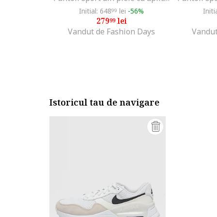
Initial: 648
lei
-56%
Initi
99
279
lei
99
Vandut de Fashion Days
Vandut
Istoricul tau de navigare