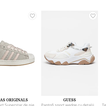
AS ORIGINALS
GUESS
Pantofi sport Superstar de piele intoarsa, Gri deschis/Roz pastel/Caramel
Pantofi sport wedge cu detalii logo, Alb/Gri