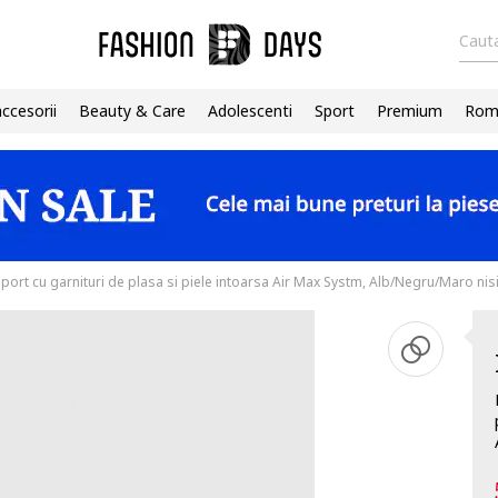
Cauta
accesorii
Beauty & Care
Adolescenti
Sport
Premium
Roma
sport cu garnituri de plasa si piele intoarsa Air Max Systm, Alb/Negru/Maro nis