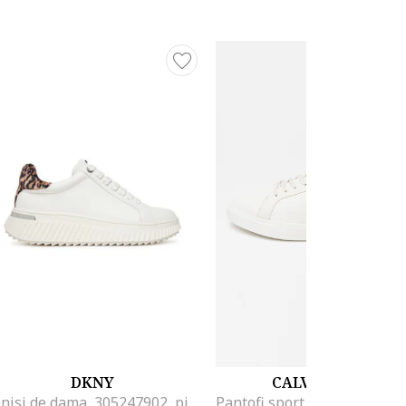
DKNY
CALVIN KLEIN
Tenisi de dama, 305247902, piele ecologica, alb