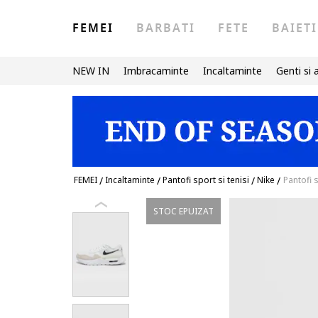
FEMEI
BARBATI
FETE
BAIETI
NEW IN
Imbracaminte
Incaltaminte
Genti si 
FEMEI
/
Incaltaminte
/
Pantofi sport si tenisi
/
Nike
/
Pantofi 
STOC EPUIZAT