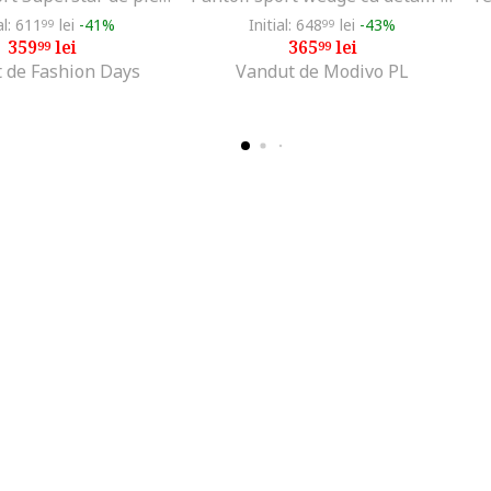
al: 611
lei
-41%
Initial: 648
lei
-43%
99
99
359
lei
365
lei
99
99
 de Fashion Days
Vandut de Modivo PL