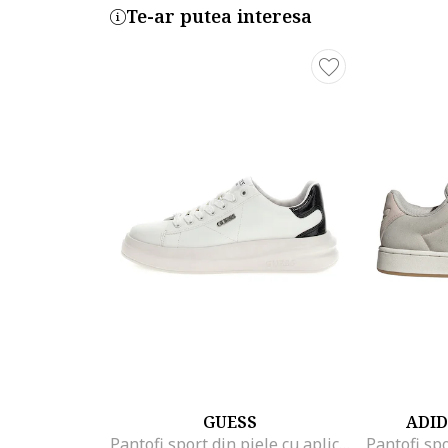
Te-ar putea interesa
GUESS
ADID
Pantofi sport din piele cu aplicatie logo, Alb/Negru