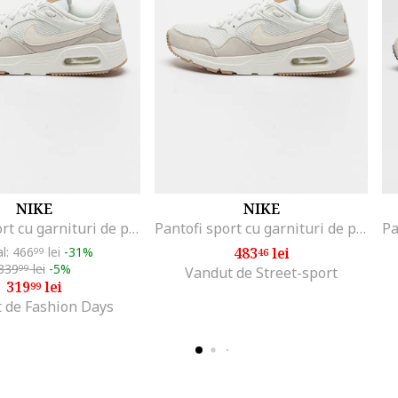
NIKE
NIKE
Pantofi sport cu garnituri de piele Air Max, Alb
Pantofi sport cu garnituri de piele Air Max, Alb
al: 466
lei
-31%
483
lei
99
46
339
lei
-5%
99
Vandut de Street-sport
319
lei
99
 de Fashion Days