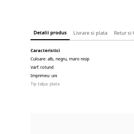
Detalii produs
Livrare si plata
Retur si
Caracteristici
Culoare: alb, negru, maro nisip
Varf: rotund
Imprimeu: uni
Tip talpa: plata
Detalii: amortizare, garnituri de piele intoarsa si plas
Tehnologie: air max
Material: textil, piele intoarsa
Sistem inchidere: siret
Compozitie