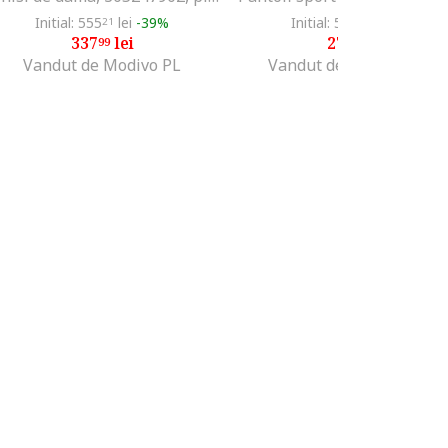
Initial: 555
lei
-39%
Initial: 534
lei
-47%
21
99
337
lei
279
lei
99
99
Vandut de Modivo PL
Vandut de Fashion Days