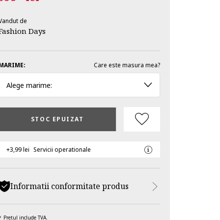
Vandut de
Fashion Days
MARIME:
Care este masura mea?
Alege marime:
STOC EPUIZAT
+3,99 lei
Servicii operationale
Informatii conformitate produs
Pretul include TVA.