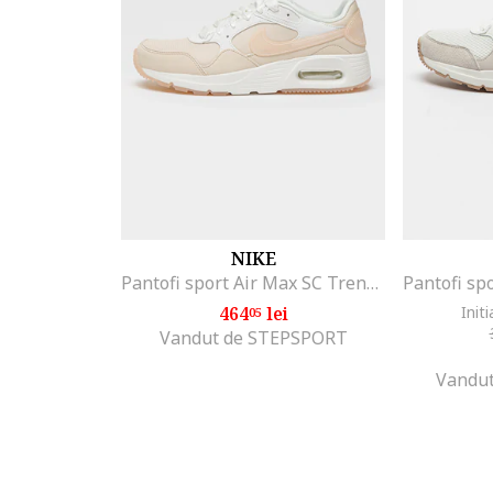
NIKE
Pantofi sport Air Max SC Trend, Alb/Bej deschis
464
lei
Initi
05
Vandut de STEPSPORT
Vandut