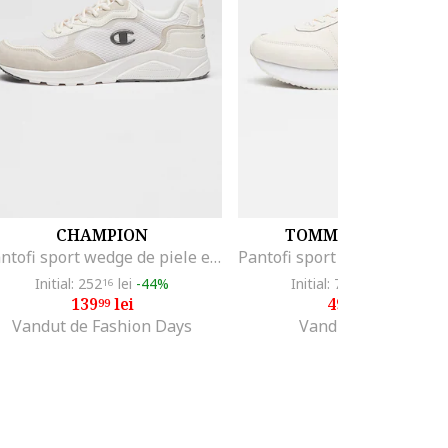
CHAMPION
TOMMY HILFIGER
Pantofi sport wedge de piele ecologica si plasa Rodona, Alb fildes/Alb murdar
Initial: 252
lei
-44%
Initial: 703
lei
-30%
16
00
139
lei
492
lei
99
10
Vandut de Fashion Days
Vandut de GRID