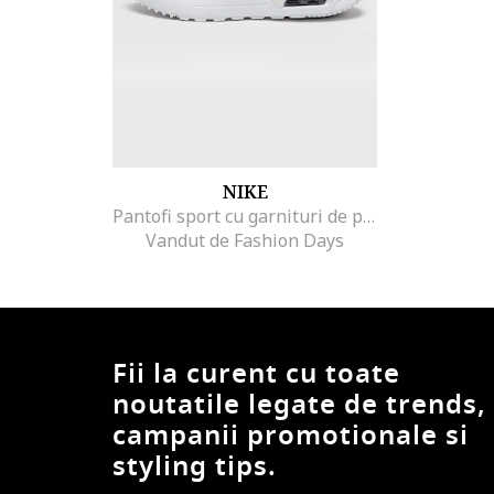
NIKE
Pantofi sport cu garnituri de plasa si piele intoarsa Air Max Systm, Alb/Negru/Maro nisip
Vandut de Fashion Days
Fii la curent cu toate
noutatile legate de trends,
campanii promotionale si
styling tips.