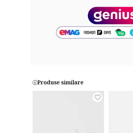
Partea superioara: material textil, piele intoarsa
Material interior: textil
Material talpa: alte materiale
Cod produs:
DM9538-100
Produse similare