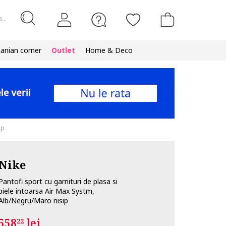
...
nian corner
Outlet
Home & Deco
ip
Nike
Pantofi sport cu garnituri de plasa si
piele intoarsa Air Max Systm,
Alb/Negru/Maro nisip
558
lei
22