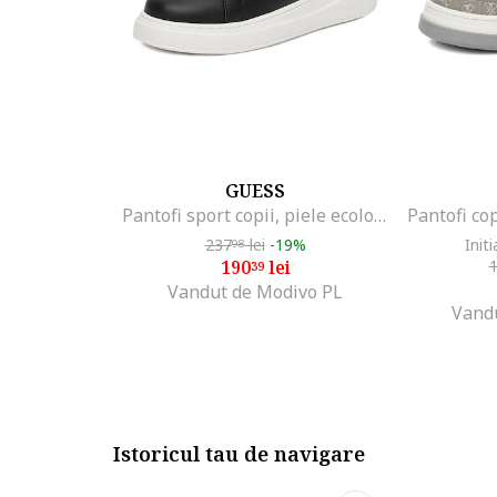
GUESS
Pantofi sport copii, piele ecologica, negru, cu fermoar
Pantofi cop
237
lei
-19%
Initi
98
190
lei
39
Vandut de Modivo PL
Vand
Istoricul tau de navigare