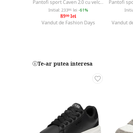
Pantofi sport Caven 2.0 cu velcro si model colorblock, Verde/Portocaliu/Gri antracit
Initial: 233
lei
-61%
Initi
86
89
lei
99
Vandut de Fashion Days
Vandut d
Te-ar putea interesa