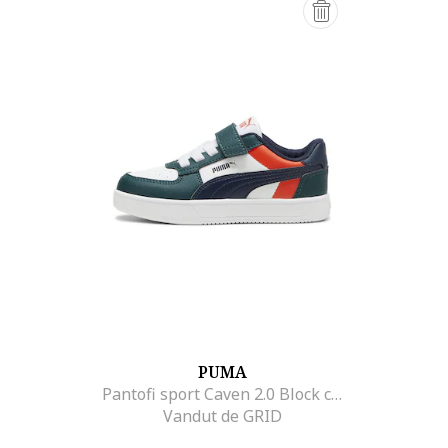
PUMA
Pantofi sport Caven 2.0 Block cu inchidere velcro, Alb/Portocaliu/Verde padure
Vandut de GRID