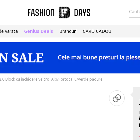
Cauta
de varsta
Genius Deals
Branduri
CARD CADOU
2.0 Block cu inchidere velcro, Alb/Portocaliu/Verde padure