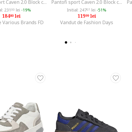
Pantofi sport Caven 2.0 Block cu inchidere velcro, Alb/Negru/Portocaliu
Pantofi sport Caven 2.0 Block cu inchidere velcro, Alb/Negru/Portocaliu
al: 231
lei
-19%
Initial: 247
lei
-51%
00
07
184
lei
119
lei
80
99
e Various Brands FD
Vandut de Fashion Days