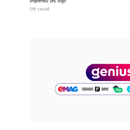
Imprimeu: uni, logo
Stil: casual
Material: piele ecologica
Sistem inchidere: velcro
Tip talpa: plata
Detalii: sireturi elastice, design color block
Tehnologie: softfoam+
Compozitie
Partea superioara: alte materiale
Material interior: textil
Material talpa: alte materiale
Cod produs:
394462-09_221593