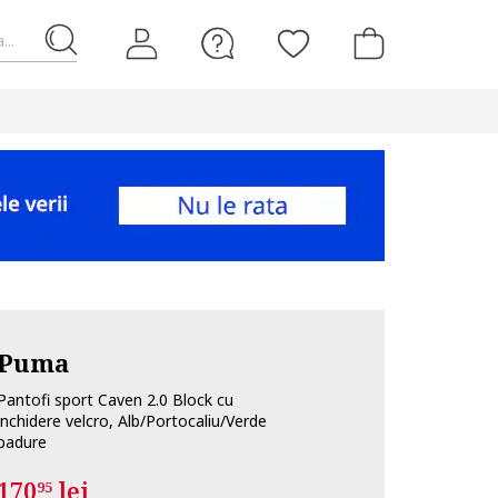
...
Puma
Pantofi sport Caven 2.0 Block cu
inchidere velcro, Alb/Portocaliu/Verde
padure
170
lei
95