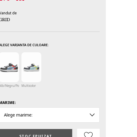
Vandut de
GRID
ALEGE VARIANTA DE CULOARE:
Alb/Negru/Portocaliu
Multicolor
MARIME:
Alege marime:
STOC EPUIZAT