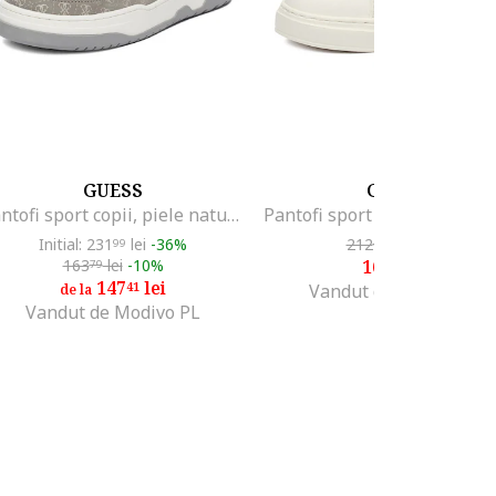
GUESS
GUESS
Pantofi sport copii, piele naturala, gri, confortabili
Initial: 231
lei
-36%
212
lei
-20%
99
49
163
lei
-10%
169
lei
79
99
147
lei
41
Vandut de Modivo PL
de la
Vandut de Modivo PL