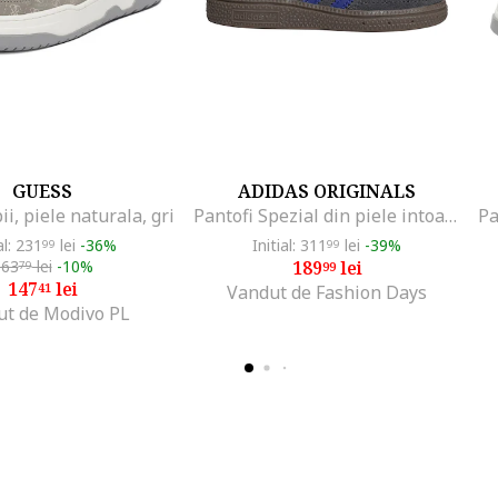
GUESS
ADIDAS ORIGINALS
ii, piele naturala, gri
Pantofi Spezial din piele intoarsa pentru handbal, Negru stins/Albastru royal
al: 231
lei
-36%
Initial: 311
lei
-39%
99
99
163
lei
-10%
189
lei
79
99
147
lei
41
Vandut de Fashion Days
ut de Modivo PL