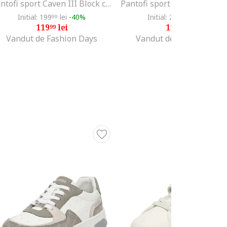
Pantofi sport Caven III Block cu velcro, Albastru inchis/Portocaliu mandarina/Alb optic
Initial: 199
lei
-40%
Initial: 279
lei
-57%
99
61
119
lei
119
lei
99
99
Vandut de Fashion Days
Vandut de Fashion Days