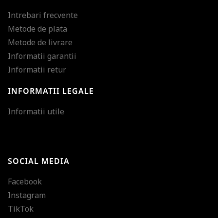
Intrebari frecvente
Metode de plata
Metode de livrare
Informatii garantii
Informatii retur
INFORMATII LEGALE
Mareste dimensiunea
Informatii utile
Micsoreaza dimensiu
Mareste spatierea tex
SOCIAL MEDIA
Micsoreaza spatierea
Facebook
Mareste inaltimea ra
Instagram
Micsoreaza inaltimea
TikTok