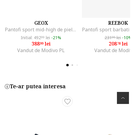
GEOX
REEBOK
Pantofi sport mid-high de piele, Negru
Initial: 492
lei
-21%
231
lei
-10%
99
99
388
lei
208
lei
99
78
Vandut de Modivo PL
Vandut de Modivo
Te-ar putea interesa