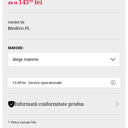
143
lei
99
de la
Vandut de
Modivo PL
MARIME:
Alege marime:
+3,99 lei
Servicii operationale
Informatii conformitate produs
Pretul include TVA.