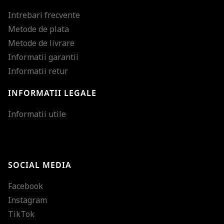
Intrebari frecvente
Metode de plata
Metode de livrare
Informatii garantii
Informatii retur
INFORMATII LEGALE
Mareste dimensiunea
Informatii utile
Micsoreaza dimensiu
Mareste spatierea tex
SOCIAL MEDIA
Micsoreaza spatierea
Facebook
Mareste inaltimea ra
Instagram
Micsoreaza inaltimea
TikTok