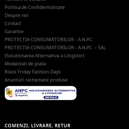
Politica de Confidentialitate
Despre noi
Contact
Garantie
PROTECŢIA CONSUMATORILOR - A.N.P.C.
PROTECŢIA CONSUMATORILOR - A.N.P.C. – SAL
(Solutionarea Alternativa a Litigiilor)
Modalitati de plata
Black Friday Fashion Days
Anunturi rechemare produse
COMENZI, LIVRARE, RETUR