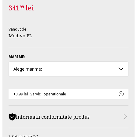
341
lei
99
Vandut de
Modivo PL
MARIME:
Alege marime:
+3,99 lei
Servicii operationale
Informatii conformitate produs
Pretul include TVA.