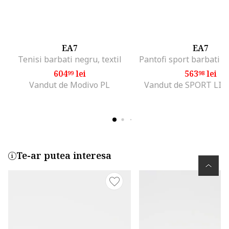
EA7
EA7
Tenisi barbati negru, textil
604
lei
563
lei
99
98
Vandut de Modivo PL
Vandut de SPORT LI
Te-ar putea interesa