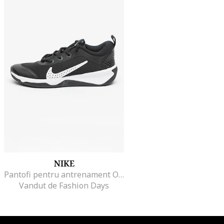
NIKE
Pantofi pentru antrenament Omni Multi-Court, Alb/Negru
Vandut de Fashion Days