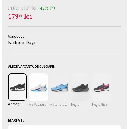
Initial:
310
lei
-
42%
99
179
lei
99
Vandut de
Fashion Days
ALEGE VARIANTA DE CULOARE:
Alb/Negru
Alb/Albastru royal
Albastru lavanda/Alb optic/Bleumarin
Negru
Negru/Roz
MARIME: