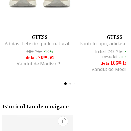
GUESS
GUESS
Adidasi Fete din piele naturala, Alb
188
lei
-10%
Initial: 248
lei
-3
99
99
170
lei
185
lei
-10%
08
38
de la
166
lei
83
Vandut de Modivo PL
de la
Vandut de Modivo
Istoricul tau de navigare