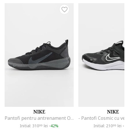
NIKE
NIKE
Pantofi pentru antrenament Omni Multi-Court, Negru
Initial: 310
lei
-42%
Initial: 210
lei
-4
99
99