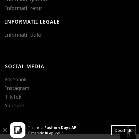
Informatii retur
INFORMATII LEGALE
Mareste dimensiunea
Informatii utile
Micsoreaza dimensiu
Mareste spatierea tex
SOCIAL MEDIA
Micsoreaza spatierea
Facebook
Mareste inaltimea ra
Instagram
Micsoreaza inaltimea
TikTok
Inverseaza culorile
Youtube
Nuante de gri
Incearca
Fashion Days APP
Cursor mare
accessibility
Close
Deschide
Deschide in aplicatie