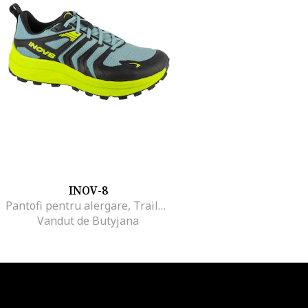
INOV-8
Pantofi pentru alergare, TrailTalon Max 1001354, Verde
Vandut de Butyjana