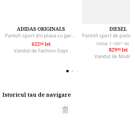
ADIDAS ORIGINALS
DIESEL
Pantofi sport din plasa cu garnituri din piele ecologica Ozweego, Maro taupe deschis
622
lei
Initial: 1.160
lei
-2
28
21
829
lei
99
Vandut de Fashion Days
Vandut de Modivo
Istoricul tau de navigare