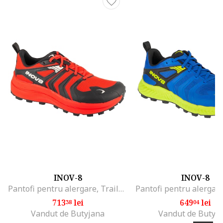
INOV-8
INOV-8
Pantofi pentru alergare, TrailTalon Max 1001354, Rosu
713
lei
649
lei
38
04
Vandut de Butyjana
Vandut de Butyj