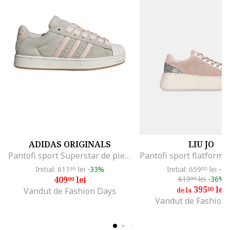
ADIDAS ORIGINALS
LIU JO
Pantofi sport Superstar de piele intoarsa, Gri deschis/Roz pastel/Caramel
Initial: 611
lei
-33%
Initial: 659
lei
-4
99
00
409
lei
619
lei
-36%
99
99
395
lei
00
Vandut de Fashion Days
de la
Vandut de Fashion