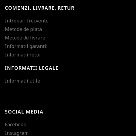
COMENZI, LIVRARE, RETUR
Intrebari frecvente
Metode de plata
Metode de livrare
Informatii garantii
Informatii retur
INFORMATII LEGALE
Mareste dimensiunea
Informatii utile
Micsoreaza dimensiu
Mareste spatierea tex
SOCIAL MEDIA
Micsoreaza spatierea
Facebook
Mareste inaltimea ra
Instagram