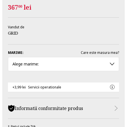
367
lei
00
Vandut de
GRID
MARIME:
Care este masura mea?
Alege marime:
+3,99 lei
Servicii operationale
Informatii conformitate produs
Pretul include TVA.