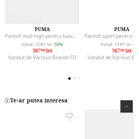
PUMA
PUMA
Pantofi mid-high pentru baschet Rise Nitro, Verde/Albastru
Initial: 734
lei
-50%
Initial: 734
lei
-5
00
00
367
lei
367
lei
00
00
Vandut de Various Brands FD
Vandut de Various Br
Te-ar putea interesa