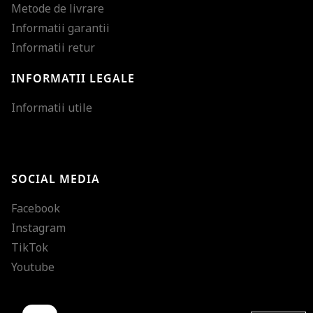
Metode de livrare
Informatii garantii
Informatii retur
INFORMATII LEGALE
Mareste dimensiunea
Informatii utile
Micsoreaza dimensiu
Mareste spatierea tex
SOCIAL MEDIA
Micsoreaza spatierea
Facebook
Mareste inaltimea ra
Instagram
Micsoreaza inaltimea
TikTok
Inverseaza culorile
Youtube
Nuante de gri