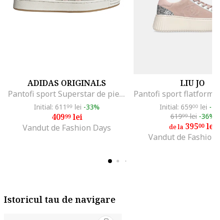
ADIDAS ORIGINALS
LIU JO
Pantofi sport Superstar de piele intoarsa, Gri deschis/Roz pastel/Caramel
Initial: 611
lei
-33%
Initial: 659
lei
-4
99
00
409
lei
619
lei
-36%
99
99
395
lei
00
Vandut de Fashion Days
de la
Vandut de Fashion
Istoricul tau de navigare