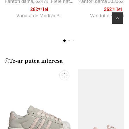
Pantofi dama, 62479, Piele naturala, Rosu
262
lei
262
lei
99
99
Vandut de Modivo PL
Vandut de Modivo
Te-ar putea interesa