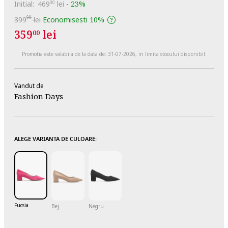
Initial:
469
lei
-
23%
00
00
399
lei
Economisesti
10%
359
lei
00
Promotia este valabila de la data de:
31-07-2026
, in limita stocului disponibil.
Vandut de
Fashion Days
ALEGE VARIANTA DE CULOARE:
Fucsia
Bej
Negru