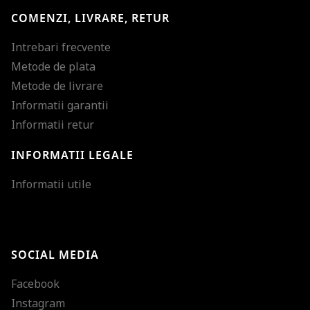
COMENZI, LIVRARE, RETUR
Intrebari frecvente
Metode de plata
Metode de livrare
Informatii garantii
Informatii retur
INFORMATII LEGALE
Mareste dimensiunea
Informatii utile
Micsoreaza dimensiu
Mareste spatierea tex
SOCIAL MEDIA
Micsoreaza spatierea
Facebook
Mareste inaltimea ra
Instagram