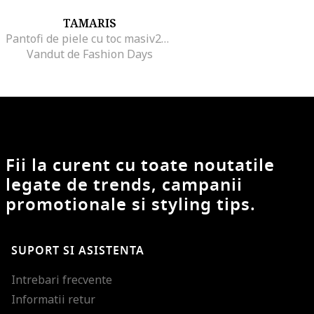
TAMARIS
Pantofi de piele cu toc masiv23, Albastru ultramarin
Vandut de Fashion Days
Fii la curent cu toate noutatile
legate de trends, campanii
promotionale si styling tips.
SUPORT SI ASISTENTA
Intrebari frecvente
Informatii retur