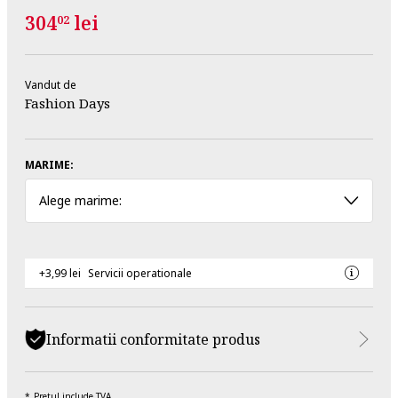
304
lei
02
Vandut de
Fashion Days
MARIME:
Alege marime:
+3,99 lei
Servicii operationale
Informatii conformitate produs
Pretul include TVA.