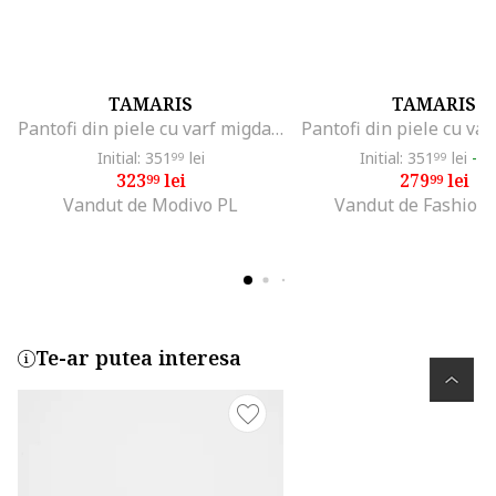
TAMARIS
TAMARIS
Pantofi din piele cu varf migdalat, Negru
Initial: 351
lei
Initial: 351
lei
-2
99
99
323
lei
279
lei
99
99
Vandut de Modivo PL
Vandut de Fashion
Te-ar putea interesa