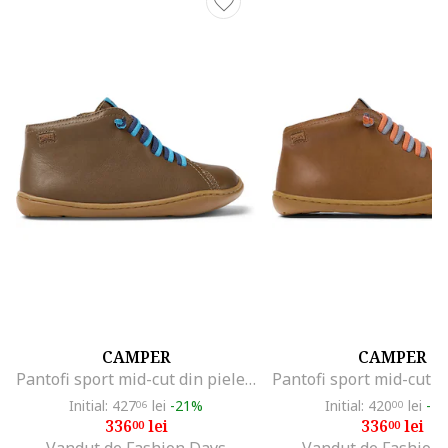
CAMPER
CAMPER
Pantofi sport mid-cut din piele Peu Cami 8497, Maro
Initial: 427
lei
-21%
Initial: 420
lei
-2
06
00
336
lei
336
lei
00
00
Vandut de Fashion Days
Vandut de Fashion