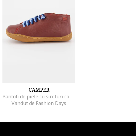
CAMPER
Pantofi de piele cu sireturi contrastante Peu Cami 253, Visiniu
Vandut de Fashion Days