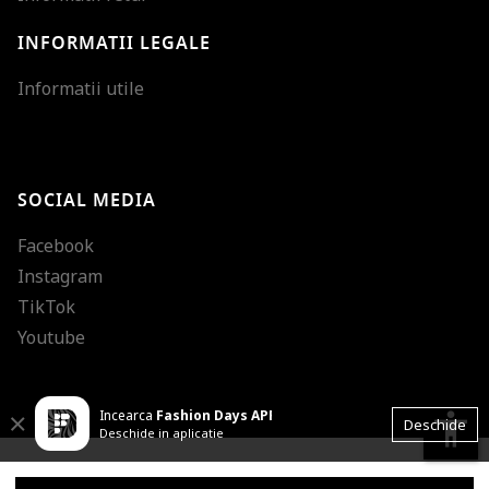
INFORMATII LEGALE
Mareste dimensiunea
Informatii utile
Micsoreaza dimensiu
Mareste spatierea tex
SOCIAL MEDIA
Micsoreaza spatierea
Facebook
Mareste inaltimea ra
Instagram
Micsoreaza inaltimea
TikTok
Inverseaza culorile
Youtube
Nuante de gri
Incearca
Fashion Days APP
Cursor mare
accessibility
Close
Deschide
Deschide in aplicatie
Subliniaza link-urile
© 2001 - 2026 Dante International, CUI: 14399840, Reg. Com.