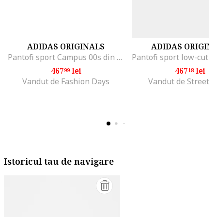
ADIDAS ORIGINALS
ADIDAS ORIGIN
Pantofi sport Campus 00s din piele intoarsa cu garnituri sintetice, Negru/Alb optic
467
lei
467
lei
99
18
Vandut de Fashion Days
Vandut de Street-s
Istoricul tau de navigare